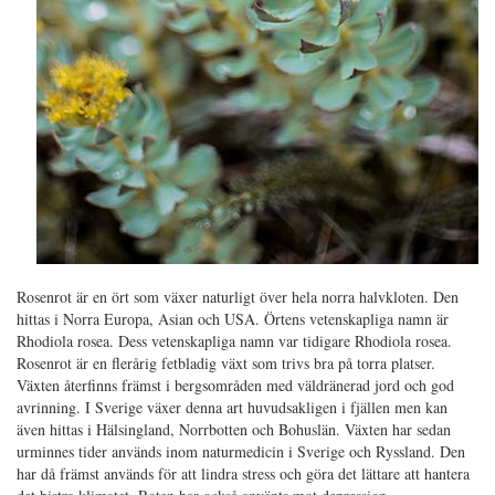
Rosenrot är en ört som växer naturligt över hela norra halvkloten. Den
hittas i Norra Europa, Asian och USA. Örtens vetenskapliga namn är
Rhodiola rosea. Dess vetenskapliga namn var tidigare Rhodiola rosea.
Rosenrot är en flerårig fetbladig växt som trivs bra på torra platser.
Växten återfinns främst i bergsområden med väldränerad jord och god
avrinning. I Sverige växer denna art huvudsakligen i fjällen men kan
även hittas i Hälsingland, Norrbotten och Bohuslän. Växten har sedan
urminnes tider används inom naturmedicin i Sverige och Ryssland. Den
har då främst används för att lindra stress och göra det lättare att hantera