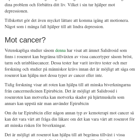
dina problem och förbättra ditt liv. Vilket i sin tur hjälper mot
depressionen.
Tillskottet gör det även mycket lättare att komma igång att motionera.
Något som i många fall hjälper till att lindra depression.
Mot cancer?
Vetenskapliga studier såsom
denna
har visat att ämnet Salidrosid som
finns i rosenrot kan begränsa tillväxten av vissa cancertyper såsom bröst,
tarm och urinblåsecancer. Dessa tester har varit invitro tester och mer
forskning och studier på människor krävs innan det är möjligt att säga om
rosenrot kan hjälpa mot dessa typer av cancer eller inte.
Tidig forskning visar att roten kan hjälpa till att minska biverkningarna
från cancermedicinen Epirubicin. Det är möjligt att Salidrosid i
rosenroten kan motverka kan motverka skador på hjärtmuskeln som
annars kan uppstå när man använder Epirubicin
Om du tar Epirubicin eller någon annan typ av kemoterapi mot cancer så
kan det vara värt att fråga din läkare om det kan vara värt att rosenrot för
att minska risken för biverkningar.
Det är möjligt att rosenrot kan hjälpa till att begränsa tillväxt i vissa