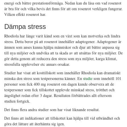
energi och bättre prestationsförmåga. Nedan kan du läsa om vad rosenrot
är bra för och vilka bevis det finns för att om rosenrot verkligen fungerar.
Vilken effekt rosenrot har.
Dämpa stress
Rhodiola har länge varit känd som en växt som kan motverka och lindra
stress. Detta beror på att rosenrot innehåller adaptogener. Adaptogener är
ämnen som anses kunna hjälpa människor och djur att bättre anpassa sig
till nya miljöer och undvika att ta skada av att utsättas för nya miljöer. De
gör detta genom att reducera den stress som nya miljöer, karga klimat,
stressfulla upplevelser etc annars orsakar.
Studier har visat att kosttillskott som innehåller Rhodiola kan dramatiskt
minska den stress som testpersonerna känner. En
studie
som innehöll 101
personer som fick 400 mg rosenrot om dagen kunde observera att de
testpersoner som fick tillskottet upplevde minskad stress, trötthet och
ängslighet redan efter 3 dagar. Resultaten förbättrades allt eftersom
studien fortgick.
Det finns flera andra studier som har visat liknande resultat.
Det finns att indikationer att tillskottet kan hjälpa till vid utbrändhet och
göra det lättare att återhämta sig igen.