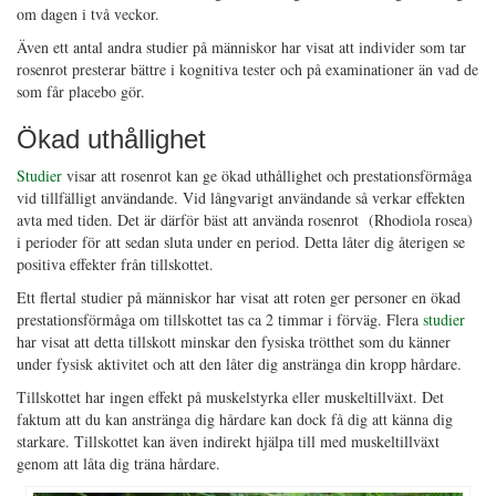
om dagen i två veckor.
Även ett antal andra studier på människor har visat att individer som tar
rosenrot presterar bättre i kognitiva tester och på examinationer än vad de
som får placebo gör.
Ökad uthållighet
Studier
visar att rosenrot kan ge ökad uthållighet och prestationsförmåga
vid tillfälligt användande. Vid långvarigt användande så verkar effekten
avta med tiden. Det är därför bäst att använda rosenrot (Rhodiola rosea)
i perioder för att sedan sluta under en period. Detta låter dig återigen se
positiva effekter från tillskottet.
Ett flertal studier på människor har visat att roten ger personer en ökad
prestationsförmåga om tillskottet tas ca 2 timmar i förväg. Flera
studier
har visat att detta tillskott minskar den fysiska trötthet som du känner
under fysisk aktivitet och att den låter dig anstränga din kropp hårdare.
Tillskottet har ingen effekt på muskelstyrka eller muskeltillväxt. Det
faktum att du kan anstränga dig hårdare kan dock få dig att känna dig
starkare. Tillskottet kan även indirekt hjälpa till med muskeltillväxt
genom att låta dig träna hårdare.