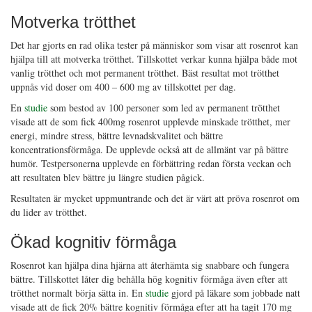
Motverka trötthet
Det har gjorts en rad olika tester på människor som visar att rosenrot kan
hjälpa till att motverka trötthet. Tillskottet verkar kunna hjälpa både mot
vanlig trötthet och mot permanent trötthet. Bäst resultat mot trötthet
uppnås vid doser om 400 – 600 mg av tillskottet per dag.
En
studie
som bestod av 100 personer som led av permanent trötthet
visade att de som fick 400mg rosenrot upplevde minskade trötthet, mer
energi, mindre stress, bättre levnadskvalitet och bättre
koncentrationsförmåga. De upplevde också att de allmänt var på bättre
humör. Testpersonerna upplevde en förbättring redan första veckan och
att resultaten blev bättre ju längre studien pågick.
Resultaten är mycket uppmuntrande och det är värt att pröva rosenrot om
du lider av trötthet.
Ökad kognitiv förmåga
Rosenrot kan hjälpa dina hjärna att återhämta sig snabbare och fungera
bättre. Tillskottet låter dig behålla hög kognitiv förmåga även efter att
trötthet normalt börja sätta in. En
studie
gjord på läkare som jobbade natt
visade att de fick 20% bättre kognitiv förmåga efter att ha tagit 170 mg