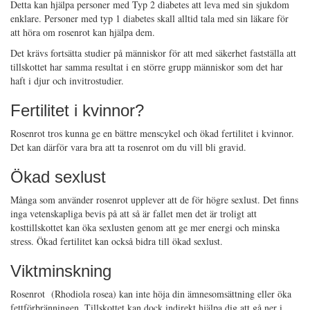
Detta kan hjälpa personer med Typ 2 diabetes att leva med sin sjukdom
enklare. Personer med typ 1 diabetes skall alltid tala med sin läkare för
att höra om rosenrot kan hjälpa dem.
Det krävs fortsätta studier på människor för att med säkerhet fastställa att
tillskottet har samma resultat i en större grupp människor som det har
haft i djur och invitrostudier.
Fertilitet i kvinnor?
Rosenrot tros kunna ge en bättre menscykel och ökad fertilitet i kvinnor.
Det kan därför vara bra att ta rosenrot om du vill bli gravid.
Ökad sexlust
Många som använder rosenrot upplever att de för högre sexlust. Det finns
inga vetenskapliga bevis på att så är fallet men det är troligt att
kosttillskottet kan öka sexlusten genom att ge mer energi och minska
stress. Ökad fertilitet kan också bidra till ökad sexlust.
Viktminskning
Rosenrot (Rhodiola rosea) kan inte höja din ämnesomsättning eller öka
fettförbränningen. Tillskottet kan dock indirekt hjälpa dig att gå ner i