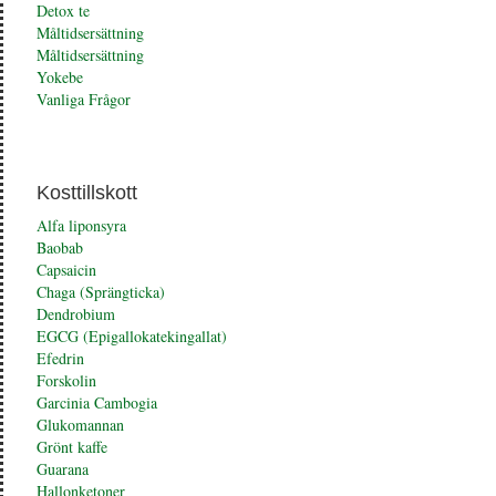
Detox te
Måltidsersättning
Måltidsersättning
Yokebe
Vanliga Frågor
Kosttillskott
Alfa liponsyra
Baobab
Capsaicin
Chaga (Sprängticka)
Dendrobium
EGCG (Epigallokatekingallat)
Efedrin
Forskolin
Garcinia Cambogia
Glukomannan
Grönt kaffe
Guarana
Hallonketoner