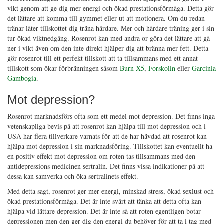
vikt genom att ge dig mer energi och ökad prestationsförmåga. Detta gör
det lättare att komma till gymmet eller ut att motionera. Om du redan
tränar låter tillskottet dig träna hårdare. Mer och hårdare träning ger i sin
tur ökad viktnedgång. Rosenrot kan med andra or göra det lättare att gå
ner i vikt även om den inte direkt hjälper dig att bränna mer fett. Detta
gör rosenrot till ett perfekt tillskott att ta tillsammans med ett annat
tillskott som ökar förbränningen såsom
Burn X5
,
Forskolin
eller
Garcinia
Gambogia
.
Mot depression?
Rosenrot marknadsförs ofta som ett medel mot depression. Det finns inga
vetenskapliga bevis på att rosenrot kan hjälpa till mot depression och i
USA har flera tillverkare varnats för att de har hävdad att rosenrot kan
hjälpa mot depression i sin marknadsföring. Tillskottet kan eventuellt ha
en positiv effekt mot depression om roten tas tillsammans med den
antidepressions medicinen sertralin. Det finns vissa indikationer på att
dessa kan samverka och öka sertralinets effekt.
Med detta sagt, rosenrot ger mer energi, minskad stress, ökad sexlust och
ökad prestationsförmåga. Det är inte svårt att tänka att detta ofta kan
hjälpa vid lättare depression. Det är inte så att roten egentligen botar
depressionen men den ger dig den energi du behöver för att ta i tag med