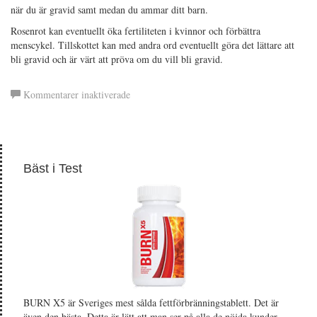
när du är gravid samt medan du ammar ditt barn.
Rosenrot kan eventuellt öka fertiliteten i kvinnor och förbättra
menscykel. Tillskottet kan med andra ord eventuellt göra det lättare att
bli gravid och är värt att pröva om du vill bli gravid.
för
Kommentarer inaktiverade
Rosenrot
(Rhodiola
rosea)
Bäst i Test
BURN X5 är Sveriges mest sålda fettförbränningstablett. Det är
även den bästa. Detta är lätt att man ser på alla de nöjda kunder