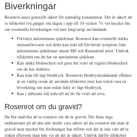
Biverkningar
Rosenrot anses generellt säkert för mänsklig konsumtion. Det är säkert att
ta tillskottet två gånger om dagen i upp till 10 veckor. Vi vet mycket lite
om eventuella biverkningar vid mer långvarigt användande.
Förvärra autoimmuna sjukdomar. Rosenrot kan eventuellt stärka
immunförsvaret och detta kan leda till förvärrad symptom från
autoimmuna sjukdomar såsom MS och Reumatoid artrit. Undvik
tillskottet om du har en autoimmun sjukdom.
Kan sänka blodsockret och göra det svårt att reglera blodsockret
om du har diabetes.
Kan leda till lågt blodtryck. Rosenrots blodtryckssänkande effekter
är en vanlig orsak att använda tillskottet men kan också vara en
biverkning om man redan lider av lågt blodtryck.
Kan i sällsynta fall leda till att du får svårt att sova.
Rosenrot om du gravid?
Du bör undvika att ta rosenrot om du är gravid. Det finns inga
indikationer på att den inte skulle vara säkert att äta rosenrot när man är
gravid men mycket lite forskningar har utförts och det är inte värt att ta
risken eftersom man inte vet att det är säkert. Undvik därför tillskottet