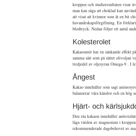
kroppen och studieresultaten visar äv
man kan säga att choklad kan använd
att visat att kvinnor som åt en bit ch
havandeskapsförgiftning. En förklarin
blodtryck. Nedan följer ett antal an
Kolesterolet
Kakaosmör har en sänkande effekt på d
samma sätt som på sättet olivoljan ve
tredjedel av oljesyran Omega-9 . I lev
Ångest
Kakao innehåller som sagt aminosyror 
balanserar våra känslor och en hög s
Hjärt- och kärlsjuk
Den råa kakaon innehåller anitoxidat
låga värden av magnesium i kroppen. 
rekommenderade dagsbehovet av ma