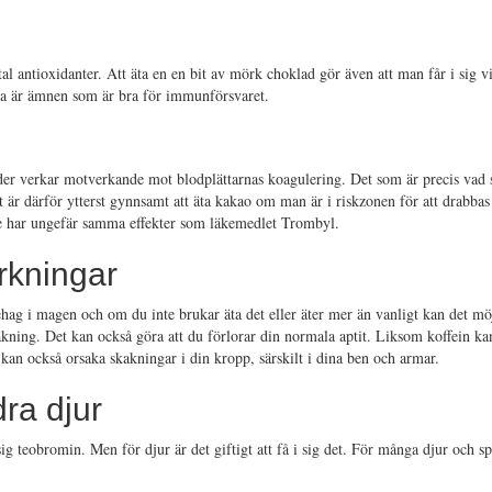
tal antioxidanter. Att äta en en bit av mörk choklad gör även att man får i sig 
lla är ämnen som är bra för immunförsvaret.
ider verkar motverkande mot blodplättarnas koagulering. Det som är precis va
är därför ytterst gynnsamt att äta kakao om man är i riskzonen för att drabbas
 de har ungefär samma effekter som läkemedlet Trombyl.
rkningar
ag i magen och om du inte brukar äta det eller äter mer än vanligt kan det möj
kning. Det kan också göra att du förlorar din normala aptit. Liksom koffein k
 kan också orsaka skakningar i din kropp, särskilt i dina ben och armar.
ra djur
sig teobromin. Men för djur är det giftigt att få i sig det. För många djur och sp