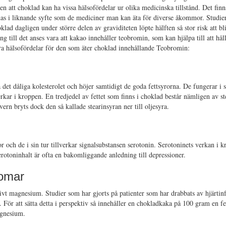
en att choklad kan ha vissa hälsofördelar ur olika medicinska tillstånd. Det fi
as i liknande syfte som de mediciner man kan äta för diverse åkommor. Studier
oklad dagligen under större delen av graviditeten löpte hälften så stor risk att b
g till det anses vara att kakao innehåller teobromin, som kan hjälpa till att håll
dra hälsofördelar för den som äter choklad innehållande Teobromin:
et dåliga kolesterolet och höjer samtidigt de goda fettsyrorna. De fungerar i st
rkar i kroppen. En tredjedel av fettet som finns i choklad består nämligen av s
ern bryts dock den så kallade stearinsyran ner till oljesyra.
och de i sin tur tillverkar signalsubstansen serotonin. Serotoninets verkan i k
erotoninhalt är ofta en bakomliggande anledning till depressioner.
domar
ivt magnesium. Studier som har gjorts på patienter som har drabbats av hjärtinf
För att sätta detta i perspektiv så innehåller en chokladkaka på 100 gram en f
gnesium.