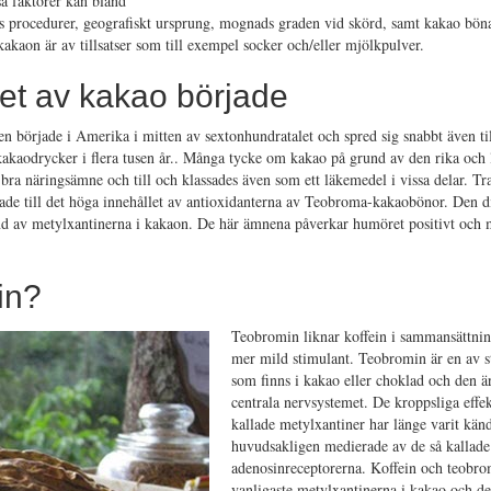
a faktorer kan bland
gs procedurer, geografiskt ursprung, mognads graden vid skörd, samt kakao bön
akaon är av tillsatser som till exempel socker och/eller mjölkpulver.
t av kakao började
 började i Amerika i mitten av sextonhundratalet och spred sig snabbt även ti
kakaodrycker i flera tusen år.. Många tycke om kakao på grund av den rika och
bra näringsämne och till och klassades även som ett läkemedel i vissa delar. Tra
erade till det höga innehållet av antioxidanterna av Teobroma-kakaobönor. Den d
nd av metylxantinerna i kakaon. De här ämnena påverkar humöret positivt och 
in?
Teobromin liknar koffein i sammansättni
mer mild stimulant. Teobromin är en av s
som finns i kakao eller choklad och den ä
centrala nervsystemet. De kroppsliga effek
kallade metylxantiner har länge varit kän
huvudsakligen medierade av de så kallade
adenosinreceptorerna. Koffein och teobro
vanligaste metylxantinerna i kakao och der