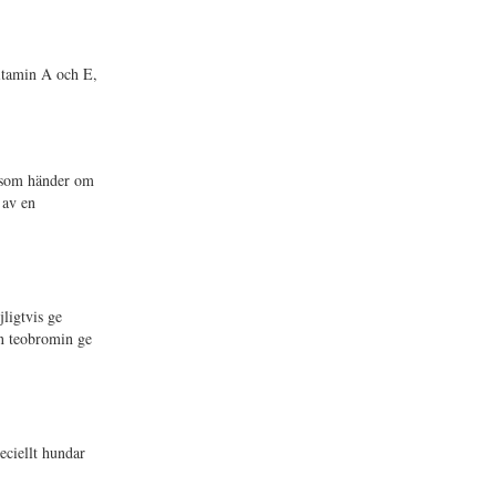
vitamin A och E,
d som händer om
 av en
ligtvis ge
an teobromin ge
eciellt hundar