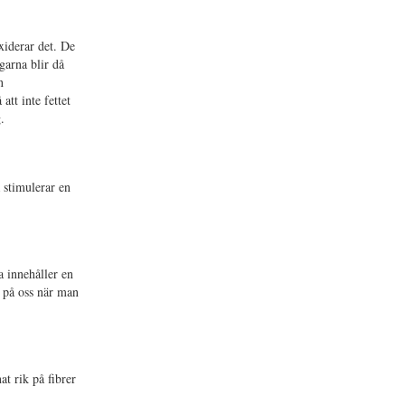
xiderar det. De
garna blir då
n
att inte fettet
.
 stimulerar en
a innehåller en
n på oss när man
at rik på fibrer