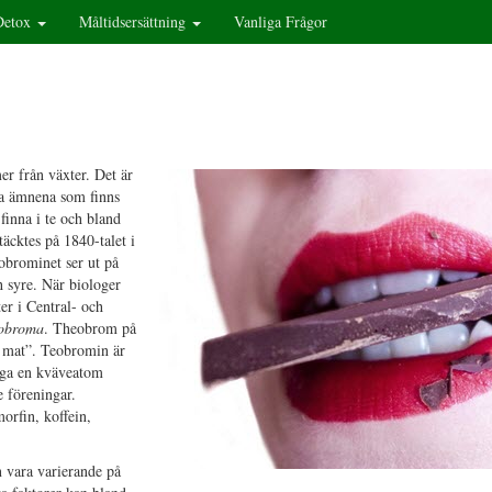
Detox
Måltidsersättning
Vanliga Frågor
 från växter. Det är
ga ämnena som finns
finna i te och bland
äcktes på 1840-talet i
obrominet ser ut på
h syre. När biologer
er i Central- och
obroma
. Theobrom på
s mat”. Teobromin är
säga en kväveatom
 föreningar.
orfin, koffein,
 vara varierande på