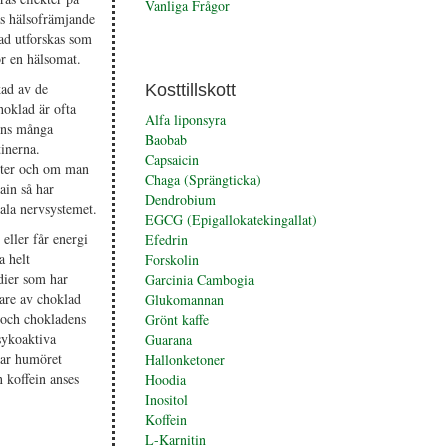
Vanliga Frågor
s hälsofrämjande
ad utforskas som
ör en hälsomat.
ad av de
Kosttillskott
hoklad är ofta
Alfa liponsyra
inns många
Baobab
inerna.
Capsaicin
anter och om man
Chaga (Sprängticka)
ain så har
Dendrobium
rala nervsystemet.
EGCG (Epigallokatekingallat)
 eller får energi
Efedrin
a helt
Forskolin
dier som har
Garcinia Cambogia
gare av choklad
Glukomannan
 och chokladens
Grönt kaffe
sykoaktiva
Guarana
kar humöret
Hallonketoner
 koffein anses
Hoodia
Inositol
Koffein
L-Karnitin