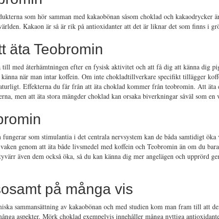
ukterna som hör samman med kakaobönan såsom choklad och kakaodrycker är
lden. Kakaon är så är rik på antioxidanter att det är liknar det som finns i gr
tt äta Teobromin
till med återhämtningen efter en fysisk aktivitet och att få dig att känna dig p
känna när man intar koffein. Om inte chokladtillverkare specifikt tillägger kof
aturligt. Effekterna du får från att äta choklad kommer från teobromin. Att äta
terna, men att äta stora mängder choklad kan orsaka biverkningar såväl som en 
obromin
fungerar som stimulantia i det centrala nervsystem kan de båda samtidigt öka 
 vaken genom att äta både livsmedel med koffein och Teobromin än om du bara
 tyvärr även dem också öka, så du kan känna dig mer angelägen och upprörd ge
sosamt på många vis
emiska sammansättning av kakaobönan och med studien kom man fram till att d
 många aspekter. Mörk choklad exempelvis innehåller många nyttiga antioxidante