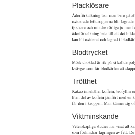
Placklösare
Åderförkalkning tror man bero på att
oxiderade fettdropparna blir lagrade
tjockare och mindre rörliga ju mer fe
åderförkalkning leda till att det bild
kan bli oxiderat och lagrad i blodkär
Blodtrycket
Mörk choklad är rik på så kallde pol
kvävgas som får blodkärlen att slapp
Trötthet
Kakao innehåller koffein, teofyllin o
liten del av koffein jämfört med en 
får den i kroppen. Man känner sig of
Viktminskande
Vetenskapliga studier har visat att ka
som förhindrar lagringen av fett. De 