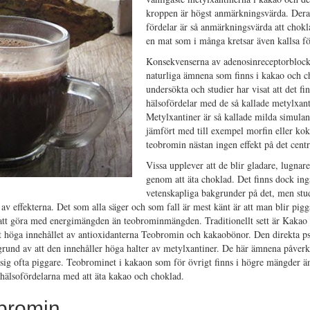
kroppen är högst anmärkningsvärda. Dera
fördelar är så anmärkningsvärda att chokl
en mat som i många kretsar även kallsa f
Konsekvenserna av adenosinreceptorblock
naturliga ämnena som finns i kakao och c
undersökta och studier har visat att det f
hälsofördelar med de så kallade metylxant
Metylxantiner är så kallade milda simul
jämfört med till exempel morfin eller kok
teobromin nästan ingen effekt på det cent
Vissa upplever att de blir gladare, lugnare
genom att äta choklad. Det finns dock ing
vetenskapliga bakgrunder på det, men stu
 av effekterna. Det som alla säger och som fall är mest känt är att man blir pig
att göra med energimängden än teobrominmängden. Traditionellt sett är Kakao
 det höga innehållet av antioxidanterna Teobromin och kakaobönor. Den direkta p
 grund av att den innehåller höga halter av metylxantiner. De här ämnena påver
 sig ofta piggare. Teobrominet i kakaon som för övrigt finns i högre mängder än
a hälsofördelarna med att äta kakao och choklad.
bromin