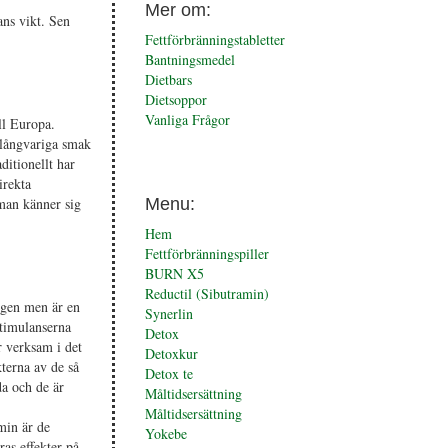
Mer om:
ans vikt. Sen
Fettförbränningstabletter
Bantningsmedel
Dietbars
Dietsoppor
Vanliga Frågor
ll Europa.
 långvariga smak
ditionellt har
irekta
man känner sig
Menu:
Hem
Fettförbränningspiller
BURN X5
Reductil (Sibutramin)
ngen men är en
Synerlin
timulanserna
Detox
r verksam i det
Detoxkur
terna av de så
Detox te
da och de är
Måltidsersättning
Måltidsersättning
min är de
Yokebe
as effekter på