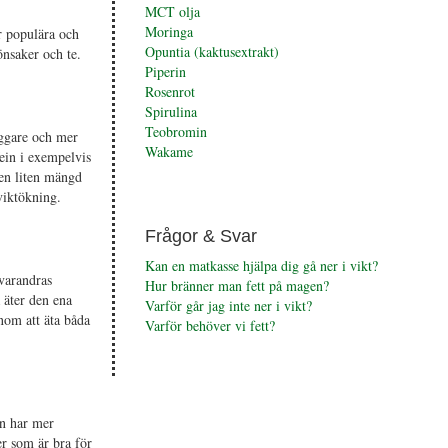
MCT olja
Moringa
 populära och
Opuntia (kaktusextrakt)
önsaker och te.
Piperin
Rosenrot
Spirulina
Teobromin
iggare och mer
Wakame
fein i exempelvis
 en liten mängd
viktökning.
Frågor & Svar
Kan en matkasse hjälpa dig gå ner i vikt?
varandras
Hur bränner man fett på magen?
 äter den ena
Varför går jag inte ner i vikt?
nom att äta båda
Varför behöver vi fett?
en har mer
r som är bra för