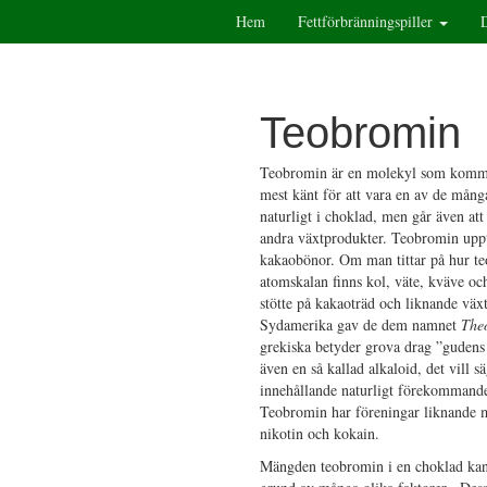
Hem
Fettförbränningspiller
Teobromin
Teobromin är en molekyl som kommer
mest känt för att vara en av de mån
naturligt i choklad, men går även att 
andra växtprodukter. Teobromin uppt
kakaobönor. Om man tittar på hur te
atomskalan finns kol, väte, kväve oc
stötte på kakaoträd och liknande växt
Sydamerika gav de dem namnet
The
grekiska betyder grova drag ”guden
även en så kallad alkaloid, det vill 
innehållande naturligt förekommande
Teobromin har föreningar liknande m
nikotin och kokain.
Mängden teobromin i en choklad kan