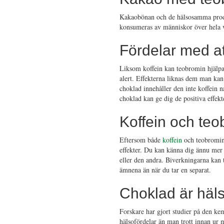
Kakaobönan och de hälsosamma prod
konsumeras av människor över hela vär
Fördelar med a
Liksom koffein kan teobromin hjälpa 
alert. Effekterna liknas dem man kan 
choklad innehåller den inte koffein n
choklad kan ge dig de positiva effek
Koffein och te
Eftersom både
koffein
och teobromin 
effekter. Du kan känna dig ännu mer
eller den andra. Biverkningarna kan
ämnena än när du tar en separat.
Choklad är häl
Forskare har gjort studier på den k
hälsofördelar än man trott innan ur