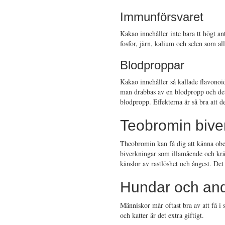
Immunförsvaret
Kakao innehåller inte bara tt högt an
fosfor, järn, kalium och selen som a
Blodproppar
Kakao innehåller så kallade flavono
man drabbas av en blodpropp och det 
blodpropp. Effekterna är så bra att
Teobromin bive
Theobromin kan få dig att känna obeh
biverkningar som illamående och krä
känslor av rastlöshet och ångest. Det
Hundar och and
Människor mår oftast bra av att få i 
och katter är det extra giftigt.