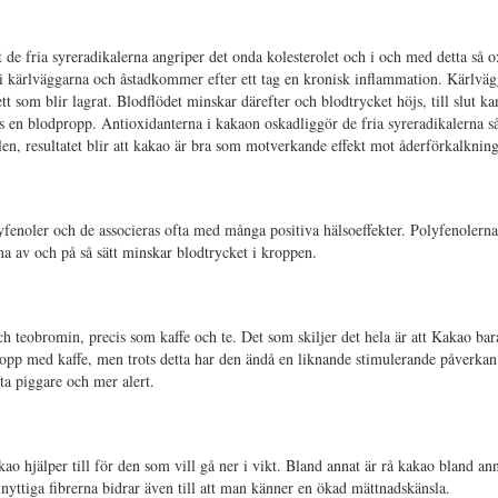
 de fria syreradikalerna angriper det onda kolesterolet och i och med detta så o
 i kärlväggarna och åstadkommer efter ett tag en kronisk inflammation. Kärlväg
tt som blir lagrat. Blodflödet minskar därefter och blodtrycket höjs, till slut ka
as en blodpropp. Antioxidanterna i kakaon oskadliggör de fria syreradikalerna så 
len, resultatet blir att kakao är bra som motverkande effekt mot åderförkalkning
yfenoler och de associeras ofta med många positiva hälsoeffekter. Polyfenolerna
na av och på så sätt minskar blodtrycket i kroppen.
ch teobromin, precis som kaffe och te. Det som skiljer det hela är att Kakao bar
kopp med kaffe, men trots detta har den ändå en liknande stimulerande påverka
ta piggare och mer alert.
kao hjälper till för den som vill gå ner i vikt. Bland annat är rå kakao bland ann
nyttiga fibrerna bidrar även till att man känner en ökad mättnadskänsla.