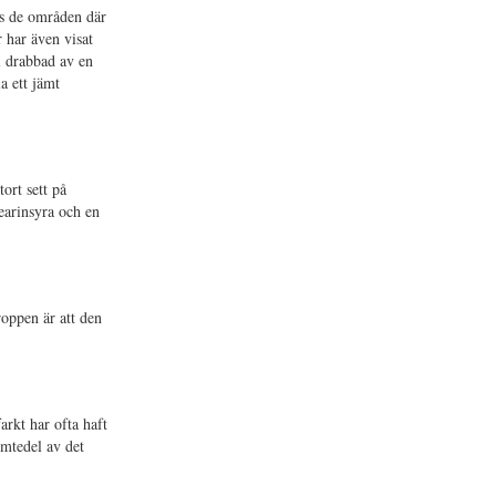
nns de områden där
 har även visat
li drabbad av en
a ett jämt
ort sett på
tearinsyra och en
roppen är att den
arkt har ofta haft
emtedel av det