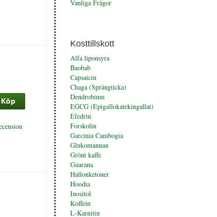
Vanliga Frågor
Kosttillskott
Alfa liponsyra
Baobab
Capsaicin
Chaga (Sprängticka)
Dendrobium
EGCG (Epigallokatekingallat)
Efedrin
Forskolin
ecension
Garcinia Cambogia
Glukomannan
Grönt kaffe
Guarana
Hallonketoner
Hoodia
Inositol
Koffein
L-Karnitin