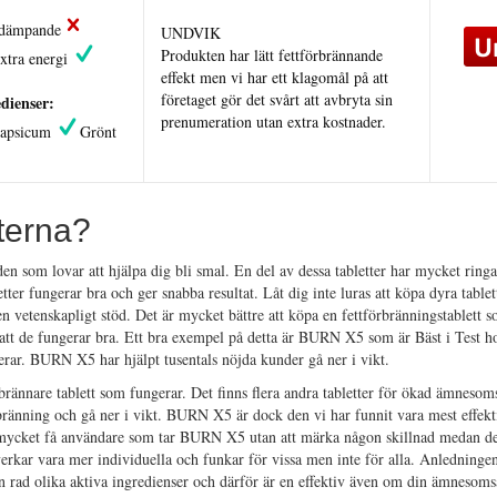
tdämpande
UNDVIK
Produkten har lätt fettförbrännande
xtra energi
effekt men vi har ett klagomål på att
företaget gör det svårt att avbryta sin
dienser:
prenumeration utan extra kostnader.
apsicum
Grönt
terna?
n som lovar att hjälpa dig bli smal. En del av dessa tabletter har mycket ringa
tter fungerar bra och ger snabba resultat. Låt dig inte luras att köpa dyra table
gen vetenskapligt stöd. Det är mycket bättre att köpa en fettförbränningstablett 
att de fungerar bra. Ett bra exempel på detta är BURN X5 som är Bäst i Test ho
rar. BURN X5 har hjälpt tusentals nöjda kunder gå ner i vikt.
rännare tablett som fungerar. Det finns flera andra tabletter för ökad ämnesom
örbränning och gå ner i vikt. BURN X5 är dock den vi har funnit vara mest effek
r mycket få användare som tar BURN X5 utan att märka någon skillnad medan de 
rkar vara mer individuella och funkar för vissa men inte för alla. Anledningen 
rad olika aktiva ingredienser och därför är en effektiv även om din ämnesomsä