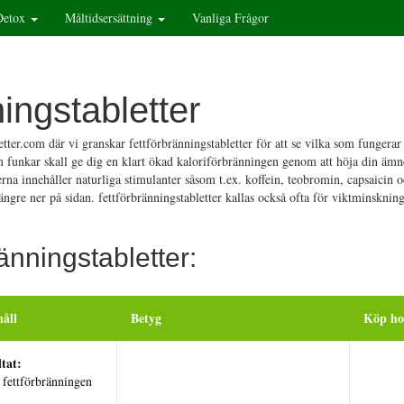
Detox
Måltidsersättning
Vanliga Frågor
ingstabletter
tter.com där vi granskar fettförbränningstabletter för att se vilka som fungera
m funkar skall ge dig en klart ökad kaloriförbränningen genom att höja din äm
erna innehåller naturliga stimulanter såsom t.ex. koffein, teobromin, capsaicin 
ngre ner på sidan. fettförbränningstabletter kallas också ofta för viktminsknings
änningstabletter:
håll
Betyg
Köp ho
tat:
fettförbränningen