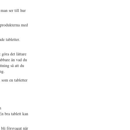
man ser till hur
av produkterna med
e tabletter.
 göra det lättare
snabbare än vad du
tning så att du
ng.
som en tabletter
n
En bra tablett kan
 bli försvagat när