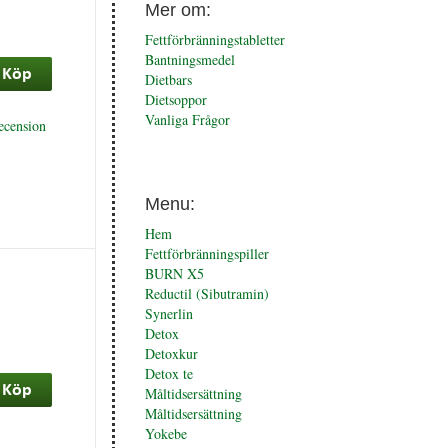
Mer om:
Fettförbränningstabletter
Bantningsmedel
Dietbars
Dietsoppor
Vanliga Frågor
ecension
Menu:
Hem
Fettförbränningspiller
BURN X5
Reductil (Sibutramin)
Synerlin
Detox
Detoxkur
Detox te
Måltidsersättning
Måltidsersättning
Yokebe