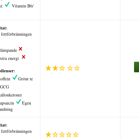
kt
Vitamin B6/
tat:
fettförbränningen
tdämpande
xtra energi
dienser:
offein
Grönt te
EGCG
allonketoner
apsaicin
Egen
andning
tat:
fettförbränningen