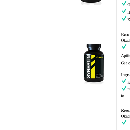
G
H
K
Resul
Ökad 
Apti
Ger e
Ingre
K
P
te
Resul
Ökad 