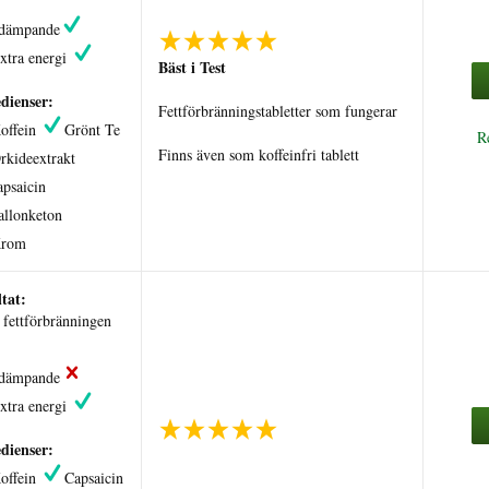
tdämpande
xtra energi
Bäst i Test
dienser:
Fettförbränningstabletter som fungerar
offein
Grönt Te
R
Finns även som koffeinfri tablett
rkideextrakt
apsaicin
allonketon
rom
tat:
fettförbränningen
tdämpande
xtra energi
dienser:
offein
Capsaicin