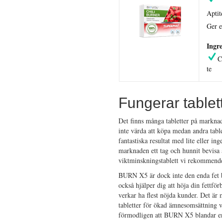
Apti
Ger e
Ingre
C
te
Fungerar tablet
Det finns många tabletter på marknade
inte värda att köpa medan andra table
fantastiska resultat med lite eller in
marknaden ett tag och hunnit bevisa 
viktminskningstablett vi rekommende
BURN X5 är dock inte den enda fet b
också hjälper dig att höja din fettf
verkar ha flest nöjda kunder. Det ä
tabletter för ökad ämnesomsättning ve
förmodligen att BURN X5 blandar en 