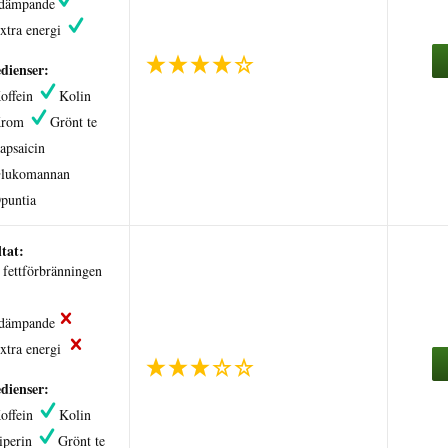
tdämpande
xtra energi
dienser:
offein
Kolin
Krom
Grönt te
apsaicin
lukomannan
puntia
tat:
fettförbränningen
tdämpande
xtra energi
dienser:
offein
Kolin
iperin
Grönt te