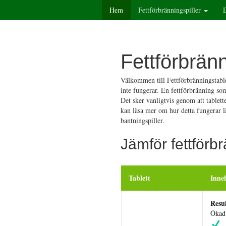
Hem
Fettförbränningspiller
Fettförbränn
Välkommen till Fettförbränningstable
inte fungerar. En fettförbränning so
Det sker vanligtvis genom att tablett
kan läsa mer om hur detta fungerar lä
bantningspiller.
Jämför fettförbr
Tablett
Inne
Resul
Ökad 