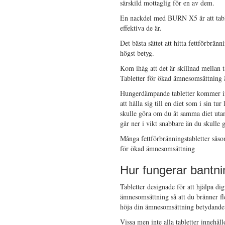
särskild mottaglig för en av dem.
En nackdel med BURN X5 är att tablet
effektiva de är.
Det bästa sättet att hitta fettförbrän
högst betyg.
Kom ihåg att det är skillnad mellan 
Tabletter för ökad ämnesomsättning ä
Hungerdämpande tabletter kommer inte 
att hålla sig till en diet som i sin t
skulle göra om du åt samma diet uta
går ner i vikt snabbare än du skulle
Många fettförbränningstabletter så
för ökad ämnesomsättning
Hur fungerar bantnin
Tabletter designade för att hjälpa di
ämnesomsättning så att du bränner fler
höja din ämnesomsättning betydande o
Vissa men inte alla tabletter innehål