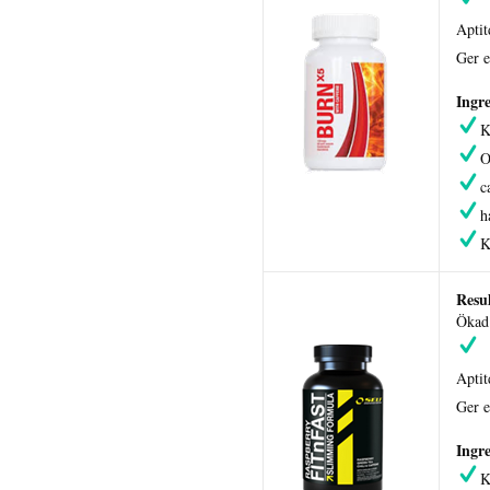
Apti
Ger e
Ingre
K
O
c
h
K
Resul
Ökad 
Apti
Ger e
Ingre
K