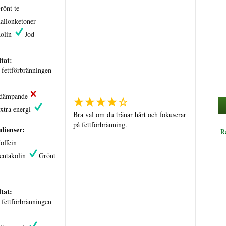
rönt te
allonketoner
olin
Jod
tat:
fettförbränningen
tdämpande
xtra energi
Bra val om du tränar hårt och fokuserar
på fettförbränning.
dienser:
R
offein
entakolin
Grönt
tat:
fettförbränningen