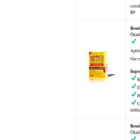
extra
B9
Resul
Ökad 
Apti
Ger e
Ingre
K
H
C
örtbl
Resul
Ökad 