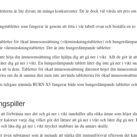
terna är lite dyrare än många konkurrenter. De är dock väl värda sitt pris om 
ningstabletter som fungerar är genom att titta i vår tabell ovan och beställa en 
tabletter för ökad ämnesomsättning (viktminskningstabletter) och hungerdämpand
r viktminskningstabletter. Det är inte hungerdämpande tabletter.
höja din ämnesomsättning eller hjälpa dig att gå ner i vikt. Allt de gör är att
ur låter dig gå ner i vikt. En hungerdämpande tablett låter dig inte gå ner i vikt 
n att ta dem. Tabletter för ökad ämnesomsättning däremot höjer din ämnesomsät
 göra om du åt samma diet men inte använda tabletterna för ökad ämnesomsättni
som tidigare nämnda BURN X5 fungerar både som hungerdämpande tabletter och 
gspiller
g att förbränna mer det och gå ner i vikt innehåller alla olika ämne som höjer di
 kalorier varje dag vilket gör det lättare att gå ner i vikt och låter dig gå ner. 
ch låta dig gå ner i vikt mycket snabbare än du annars skulle.
ler även substanser som är menade att stärka ditt immunförsvar eftersom det kan