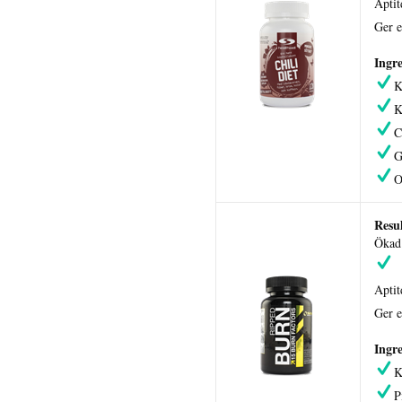
Apti
Ger e
Ingre
K
C
G
O
Resul
Ökad 
Apti
Ger e
Ingre
K
P