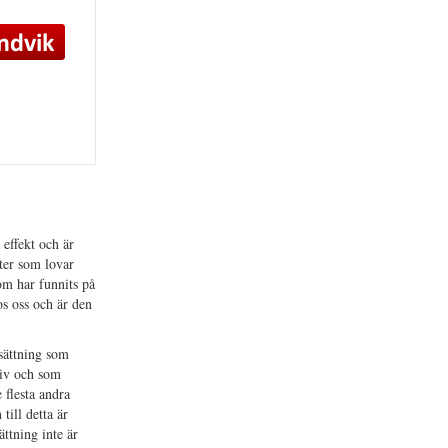
 effekt och är
tter som lovar
som har funnits på
s oss och är den
sättning som
tiv och som
flesta andra
till detta är
ttning inte är