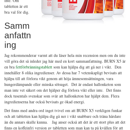
inte. Om
tabletten är ett
bra val för dig.
Samm
anfattn
ing
Jag rekommenderar varmt att du läser hela min recension men om du inte
vill göra det så inleder jag här med en kort sammanfattning. BURN X5 är
en bra
fettförbränningstablett
som kan hjälpa dig att gå ner i vikt. Den
innehåller 8 olika ingredienser. Av dessa har 7 vetenskapligt bevisats att
hjälpa till att förlora vikt genom att höja ämnesomsättningen, vara
hungerdämpande eller minska sötsuget. Det är endast hallonketon som
man inte vet säkert om det hjälper dig förlora vikt eller inte. Det finns
dock tusentals svenskar som svär att hallonketon har hjälpt dem. Flera
ingredienserna har också bevisats ge ökad energi.
Det finns med andra ord inget tvivel om att BURN X5 verkligen funkar
och att tabletten kan hjälpa dig gå ner i vikt snabbare och träna hårdare
än du annars skulle kunna. Jag anser också att det är ett stort plus att det
finns en koffeinfri version av tabletten som man kan ta på kvällen för att