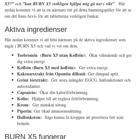
X5?”
och
”kan BURN X5 verkligen hjälpa mig gå ner i vikt”
. Här
nedan kommer vi att ta en närmare titt på detta bantningspiller för att se
om det finns bevis för att tabletterna verkligen funkar.
Aktiva ingredienser
Här nedan kommer vi att titta närmare på de aktiva ingredienser som
ingår i BURN X5 och vad vi vet om dem.
Teobromin (Burn X5 utan Koffein):
Ökar välmående och ger
dig extra energi.
Koffein (Burn X5 med koffein):
Ger extra energi.
Kaktusextrakt från Opuntia dillenii:
Ger dämpad aptit.
Grönt téextrakt:
Ger stora mängder EGCG, hallonketoner och
antioxidanter.
Capsaicin:
Ökar din kaloriförbränning.
Kolin:
Hjälper till att reglera fettförbränning.
Krom:
Ger minskat sötsug.
Piperin:
Ger ökad ämnesomsättning.
Hallonketon:
Sägs kunna få kroppen att prioritera fett som
bränsle.
BURN X5 fungerar