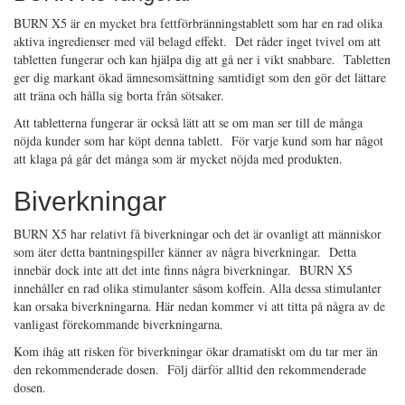
BURN X5 är en mycket bra fettförbränningstablett som har en rad olika
aktiva ingredienser med väl belagd effekt. Det råder inget tvivel om att
tabletten fungerar och kan hjälpa dig att gå ner i vikt snabbare. Tabletten
ger dig markant ökad ämnesomsättning samtidigt som den gör det lättare
att träna och hålla sig borta från sötsaker.
Att tabletterna fungerar är också lätt att se om man ser till de många
nöjda kunder som har köpt denna tablett. För varje kund som har något
att klaga på går det många som är mycket nöjda med produkten.
Biverkningar
BURN X5 har relativt få biverkningar och det är ovanligt att människor
som äter detta bantningspiller känner av några biverkningar. Detta
innebär dock inte att det inte finns några biverkningar. BURN X5
innehåller en rad olika stimulanter såsom koffein. Alla dessa stimulanter
kan orsaka biverkningarna. Här nedan kommer vi att titta på några av de
vanligast förekommande biverkningarna.
Kom ihåg att risken för biverkningar ökar dramatiskt om du tar mer än
den rekommenderade dosen. Följ därför alltid den rekommenderade
dosen.