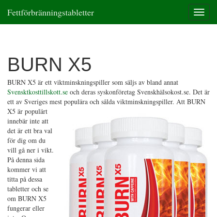
Fettförbränningstabletter
T
o
g
g
l
BURN X5
e
n
a
BURN X5 är ett viktminskningspiller som säljs av bland annat
v
Svensktkosttillskott.se
och deras syskonföretag Svenskhälsokost.se. Det är
i
ett av Sveriges mest populära och sålda viktminskningspiller.
Att BURN
g
X5 är populärt
a
innebär inte att
t
det är ett bra val
i
för dig om du
o
vill gå ner i vikt.
n
På denna sida
kommer vi att
titta på dessa
tabletter och se
om BURN X5
fungerar eller