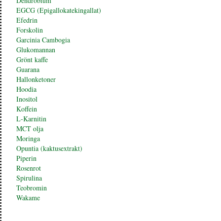
Dendrobium
EGCG (Epigallokatekingallat)
Efedrin
Forskolin
Garcinia Cambogia
Glukomannan
Grönt kaffe
Guarana
Hallonketoner
Hoodia
Inositol
Koffein
L-Karnitin
MCT olja
Moringa
Opuntia (kaktusextrakt)
Piperin
Rosenrot
Spirulina
Teobromin
Wakame