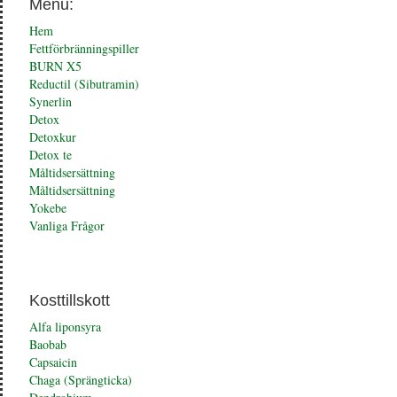
Menu:
Hem
Fettförbränningspiller
BURN X5
Reductil (Sibutramin)
Synerlin
Detox
Detoxkur
Detox te
Måltidsersättning
Måltidsersättning
Yokebe
Vanliga Frågor
Kosttillskott
Alfa liponsyra
Baobab
Capsaicin
Chaga (Sprängticka)