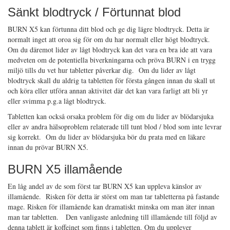
Sänkt blodtryck / Förtunnat blod
BURN X5 kan förtunna ditt blod och ge dig lägre blodtryck. Detta är
normalt inget att oroa sig för om du har normalt eller högt blodtryck.
Om du däremot lider av lågt blodtryck kan det vara en bra ide att vara
medveten om de potentiella biverkningarna och pröva BURN i en trygg
miljö tills du vet hur tabletter påverkar dig. Om du lider av lågt
blodtryck skall du aldrig ta tabletten för första gången innan du skall ut
och köra eller utföra annan aktivitet där det kan vara farligt att bli yr
eller svimma p.g.a lågt blodtryck.
Tabletten kan också orsaka problem för dig om du lider av blödarsjuka
eller av andra hälsoproblem relaterade till tunt blod / blod som inte levrar
sig korrekt. Om du lider av blödarsjuka bör du prata med en läkare
innan du prövar BURN X5.
BURN X5 illamående
En låg andel av de som först tar BURN X5 kan uppleva känslor av
illamående. Risken för detta är störst om man tar tabletterna på fastande
mage. Risken för illamående kan dramatiskt minska om man äter innan
man tar tabletten. Den vanligaste anledning till illamående till följd av
denna tablett är koffeinet som finns i tabletten. Om du upplever