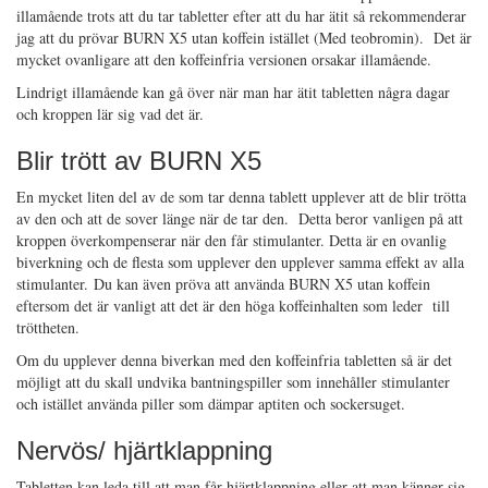
illamående trots att du tar tabletter efter att du har ätit så rekommenderar
jag att du prövar BURN X5 utan koffein istället (Med teobromin). Det är
mycket ovanligare att den koffeinfria versionen orsakar illamående.
Lindrigt illamående kan gå över när man har ätit tabletten några dagar
och kroppen lär sig vad det är.
Blir trött av BURN X5
En mycket liten del av de som tar denna tablett upplever att de blir trötta
av den och att de sover länge när de tar den. Detta beror vanligen på att
kroppen överkompenserar när den får stimulanter. Detta är en ovanlig
biverkning och de flesta som upplever den upplever samma effekt av alla
stimulanter. Du kan även pröva att använda BURN X5 utan koffein
eftersom det är vanligt att det är den höga koffeinhalten som leder till
tröttheten.
Om du upplever denna biverkan med den koffeinfria tabletten så är det
möjligt att du skall undvika bantningspiller som innehåller stimulanter
och istället använda piller som dämpar aptiten och sockersuget.
Nervös/ hjärtklappning
Tabletten kan leda till att man får hjärtklappning eller att man känner sig