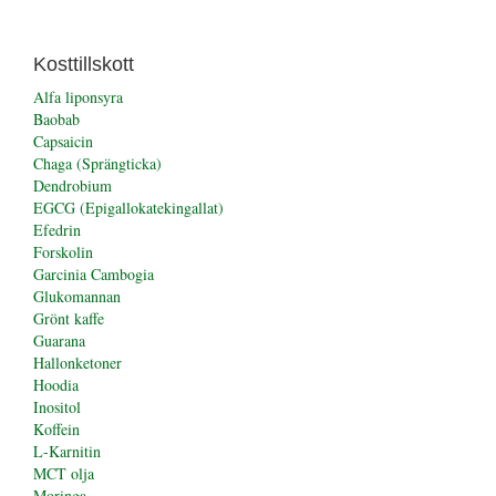
Kosttillskott
Alfa liponsyra
Baobab
Capsaicin
Chaga (Sprängticka)
Dendrobium
EGCG (Epigallokatekingallat)
Efedrin
Forskolin
Garcinia Cambogia
Glukomannan
Grönt kaffe
Guarana
Hallonketoner
Hoodia
Inositol
Koffein
L-Karnitin
MCT olja
Moringa