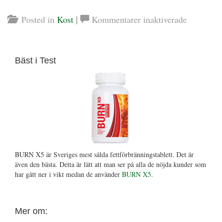
|
för
Posted in
Kost
Kommentarer inaktiverade
Kan
en
matkasse
Bäst i Test
hjälpa
dig
gå
ner
i
vikt?
BURN X5 är Sveriges mest sålda fettförbränningstablett. Det är
även den bästa. Detta är lätt att man ser på alla de nöjda kunder som
har gått ner i vikt medan de använder
BURN X5
.
Mer om: