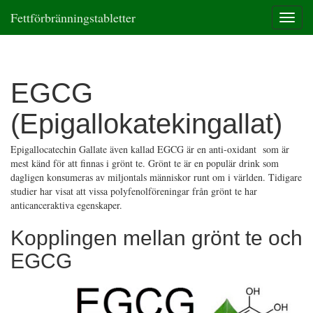
Fettförbränningstabletter
T
o
g
g
l
EGCG
e
n
(Epigallokatekingallat)
a
v
i
Epigallocatechin Gallate även kallad EGCG är en anti-oxidant som är
g
mest känd för att finnas i grönt te. Grönt te är en populär drink som
a
dagligen konsumeras av miljontals människor runt om i världen. Tidigare
t
studier har visat att vissa polyfenolföreningar från grönt te har
i
anticanceraktiva egenskaper.
o
n
Kopplingen mellan grönt te och
EGCG