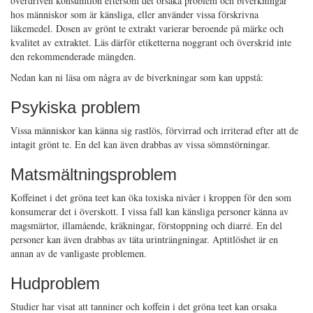
överdriven konsumtion eftersom det orsaka problem och biverkningar
hos människor som är känsliga, eller använder vissa förskrivna
läkemedel. Dosen av grönt te extrakt varierar beroende på märke och
kvalitet av extraktet. Läs därför etiketterna noggrant och överskrid inte
den rekommenderade mängden.
Nedan kan ni läsa om några av de biverkningar som kan uppstå:
Psykiska problem
Vissa människor kan känna sig rastlös, förvirrad och irriterad efter att de
intagit grönt te. En del kan även drabbas av vissa sömnstörningar.
Matsmältningsproblem
Koffeinet i det gröna teet kan öka toxiska nivåer i kroppen för den som
konsumerar det i överskott. I vissa fall kan känsliga personer känna av
magsmärtor, illamående, kräkningar, förstoppning och diarré. En del
personer kan även drabbas av täta urinträngningar. Aptitlöshet är en
annan av de vanligaste problemen.
Hudproblem
Studier har visat att tanniner och koffein i det gröna teet kan orsaka