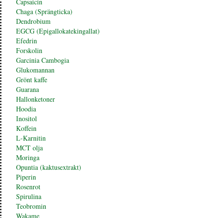
Capsaicin
Chaga (Sprängticka)
Dendrobium
EGCG (Epigallokatekingallat)
Efedrin
Forskolin
Garcinia Cambogia
Glukomannan
Grönt kaffe
Guarana
Hallonketoner
Hoodia
Inositol
Koffein
L-Karnitin
MCT olja
Moringa
Opuntia (kaktusextrakt)
Piperin
Rosenrot
Spirulina
Teobromin
Wakame