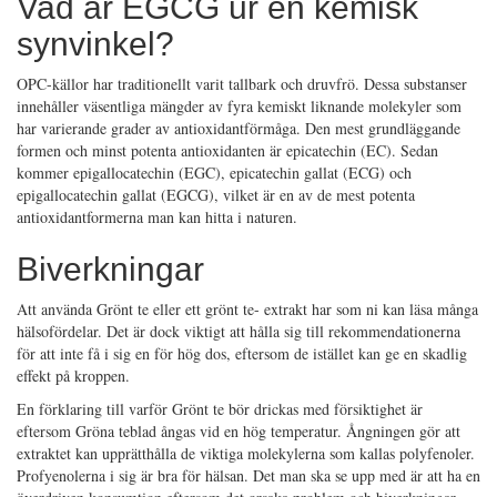
Vad är EGCG ur en kemisk
synvinkel?
OPC-källor har traditionellt varit tallbark och druvfrö. Dessa substanser
innehåller väsentliga mängder av fyra kemiskt liknande molekyler som
har varierande grader av antioxidantförmåga. Den mest grundläggande
formen och minst potenta antioxidanten är epicatechin (EC). Sedan
kommer epigallocatechin (EGC), epicatechin gallat (ECG) och
epigallocatechin gallat (EGCG), vilket är en av de mest potenta
antioxidantformerna man kan hitta i naturen.
Biverkningar
Att använda Grönt te eller ett grönt te- extrakt har som ni kan läsa många
hälsofördelar. Det är dock viktigt att hålla sig till rekommendationerna
för att inte få i sig en för hög dos, eftersom de istället kan ge en skadlig
effekt på kroppen.
En förklaring till varför Grönt te bör drickas med försiktighet är
eftersom Gröna teblad ångas vid en hög temperatur. Ångningen gör att
extraktet kan upprätthålla de viktiga molekylerna som kallas polyfenoler.
Profyenolerna i sig är bra för hälsan. Det man ska se upp med är att ha en