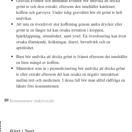
Gravida kvinnor och ammande kvinnor bör undvika att dricka
grönt te och dess extrakt, eftersom den innehåller katekiner,
koffein och garvsyra. Under tidig graviditet bör ett grönt te helt
undvikas.
Att inta en överdrivet stor koffeintag genom andra drycker eller
grönt te en längre tid kan orsaka irritation i kroppen,
hjärtklappning, sömnlöshet, samt yrsel. En överdosering kan även
orsaka illamående, kräkningar, diarré, huvudvärk och en
aptitlöshet.
Barn bör undvika att dricka grönt te främst eftersom det innehåller
en liten mängd av koffein.
Människor som är i premedicinering bör undvika att dricka grönt
te eller extrakt eftersom det kan orsaka en negativ interaktion
mellan teet och medicinen. I dessa fall bör man alltid rådfråga en
läkare före konsumtionen.
för
Kommentarer inaktiverade
EGCG
(Epigallokatekingallat)
Bäst i Test