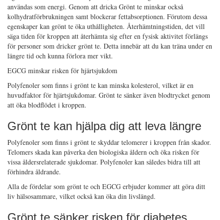
användas som energi. Genom att dricka Grönt te minskar också
kolhydratförbrukningen samt blockerar fettabsorptionen. Förutom dessa
egenskaper kan grönt te öka uthålligheten. Återhämtningstiden, det vill
säga tiden för kroppen att återhämta sig efter en fysisk aktivitet förlängs
för personer som dricker grönt te. Detta innebär att du kan träna under en
längre tid och kunna förlora mer vikt.
EGCG minskar risken för hjärtsjukdom
Polyfenoler som finns i grönt te kan minska kolesterol, vilket är en
huvudfaktor för hjärtsjukdomar. Grönt te sänker även blodtrycket genom
att öka blodflödet i kroppen.
Grönt te kan hjälpa dig att leva längre
Polyfenoler som finns i grönt te skyddar telomerer i kroppen från skador.
Telomers skada kan påverka den biologiska åldern och öka risken för
vissa åldersrelaterade sjukdomar. Polyfenoler kan således bidra till att
förhindra åldrande.
Alla de fördelar som grönt te och EGCG erbjuder kommer att göra ditt
liv hälsosammare, vilket också kan öka din livslängd.
Grönt te sänker risken för diabetes