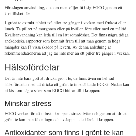
Föreslagen användning, dos om man väljer få i sig EGCG genom ett
kosttillskott är:
1 grönt te extrakt tablett två eller tre gånger i veckan med frukost eller
lunch. Ta pillret på morgonen eller på kvällen före eller med en måltid.
Kvällsanvändning kan leda till en lätt sömnlöshet. Det finns några tidiga
anekdotiska rapporter som kommit fram till att man genom ta höga
mängder kan få vissa skador på levern. Av denna anledning är
rekommendationerna att jag tar inte mer än ett piller tre gånger i veckan.
Hälsofördelar
Det är inte bara gott att dricka grönt te, de finns även en hel rad
hälsofördelar med att dricka ett grönt te innehållande EGCG. Nedan kan
ni läsa om några saker som EGCG bidrar till i kroppen:
Minskar stress
EGCG verkar för att minska kroppens stressnivåer och genom att dricka
grönt te kan man få en lugn och avslappnande känsla i kroppen.
Antioxidanter som finns i grönt te kan