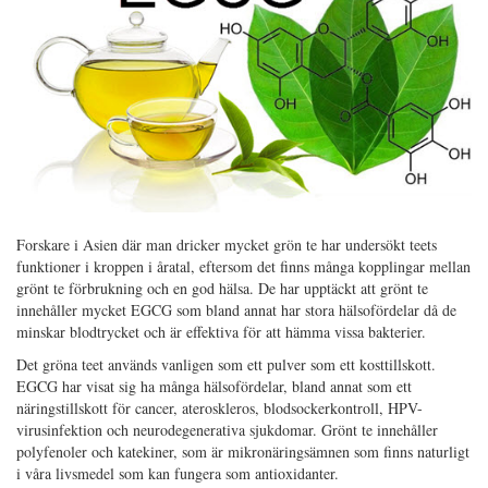
Forskare i Asien där man dricker mycket grön te har undersökt teets
funktioner i kroppen i åratal, eftersom det finns många kopplingar mellan
grönt te förbrukning och en god hälsa. De har upptäckt att grönt te
innehåller mycket EGCG som bland annat har stora hälsofördelar då de
minskar blodtrycket och är effektiva för att hämma vissa bakterier.
Det gröna teet används vanligen som ett pulver som ett kosttillskott.
EGCG har visat sig ha många hälsofördelar, bland annat som ett
näringstillskott för cancer, ateroskleros, blodsockerkontroll, HPV-
virusinfektion och neurodegenerativa sjukdomar. Grönt te innehåller
polyfenoler och katekiner, som är mikronäringsämnen som finns naturligt
i våra livsmedel som kan fungera som antioxidanter.