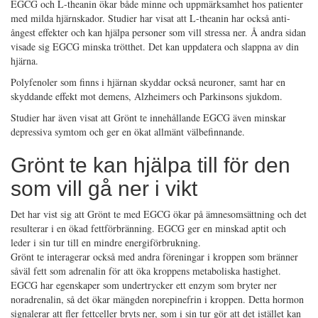
EGCG och L-theanin ökar både minne och uppmärksamhet hos patienter
med milda hjärnskador. Studier har visat att L-theanin har också anti-
ångest effekter och kan hjälpa personer som vill stressa ner. Å andra sidan
visade sig EGCG minska trötthet. Det kan uppdatera och slappna av din
hjärna.
Polyfenoler som finns i hjärnan skyddar också neuroner, samt har en
skyddande effekt mot demens, Alzheimers och Parkinsons sjukdom.
Studier har även visat att Grönt te innehållande EGCG även minskar
depressiva symtom och ger en ökat allmänt välbefinnande.
Grönt te kan hjälpa till för den
som vill gå ner i vikt
Det har vist sig att Grönt te med EGCG ökar på ämnesomsättning och det
resulterar i en ökad fettförbränning. EGCG ger en minskad aptit och
leder i sin tur till en mindre energiförbrukning.
Grönt te interagerar också med andra föreningar i kroppen som bränner
såväl fett som adrenalin för att öka kroppens metaboliska hastighet.
EGCG har egenskaper som undertrycker ett enzym som bryter ner
noradrenalin, så det ökar mängden norepinefrin i kroppen. Detta hormon
signalerar att fler fettceller bryts ner, som i sin tur gör att det istället kan