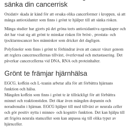
sänka din cancerrisk
Oxidativ skada är känd för att orsaka olika cancerformer i kroppen, så att
många antioxidanter som finns i grönt te hjälper till att sänka risken.
Många studier har gjorts på det gröna teets antioxidantiva egenskaper och
det har visat sig att grönt te minskar risken för bröst-, prostata- och
tjocktarmscancer hos människor som dricker det dagligen.
Polyfenoler som finns i grönt te förhindrar även att cancer växer genom
att reglera cancernscellernas tillväxt, överlevnad och metastasering. Det
påverkar cancercellerna vid DNA, RNA och proteinhalter.
Grönt te främjar hjärnhälsa
EGCG, koffein och L-teanin arbetar alla för att förbättra hjärnans
funktion och hälsa.
Mängden koffein som finns i grönt te är tillräckligt för att förbättra
minnet och reaktionstiden. Det ökar även mängden dopamin och
noradrenalin i hjärnan. EGCG hjälper till med tillväxt av neurala celler
och gör positiv nytta i minnes- och kognitiv funktion. Det kan hjälpa till
att frigöra neurala stamceller som kan anpassa sig till olika typer av
hjärnceller.