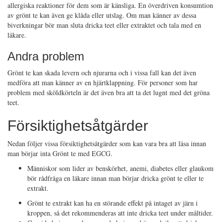
allergiska reaktioner för dem som är känsliga. En överdriven konsumtion
av grönt te kan även ge klåda eller utslag. Om man känner av dessa
biverkningar bör man sluta dricka teet eller extraktet och tala med en
läkare.
Andra problem
Grönt te kan skada levern och njurarna och i vissa fall kan det även
medföra att man känner av en hjärtklappning. För personer som har
problem med sköldkörteln är det även bra att ta det lugnt med det gröna
teet.
Försiktighetsåtgärder
Nedan följer vissa försiktighetsåtgärder som kan vara bra att läsa innan
man börjar inta Grönt te med EGCG.
Människor som lider av benskörhet, anemi, diabetes eller glaukom
bör rådfråga en läkare innan man börjar dricka grönt te eller te
extrakt.
Grönt te extrakt kan ha en störande effekt på intaget av järn i
kroppen, så det rekommenderas att inte dricka teet under måltider.