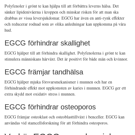
Polyfenoler i grönt te kan hjälpa till att förbättra leverns hälsa. Det
sänker lipidenivåerna i kroppen och minskar risken för att man ska
drabbas av vissa leversjukdomar. EGCG har även en anti-rynk effekter
och reducerar rodnad som av olika anledningar kan uppkomma på våra
hud.
EGCG förhindrar skallighet
EGCG hjälper till att förhindra skallighet. Polyfenolerna i grönt te kan
stimulera människans hårväxt. Det är positivt för både män och kvinnor.
EGCG främjar tandhälsa
EGCG hjälper mjuka försvarsmekanismer i munnen och har en
förhindrande effekt mot uppkomsten av karies i munnen. EGCG ger ett
extra skydd mot oxidativ stress i munnen.
EGCG förhindrar osteoporos
EGCG främjar osteoklast och osteoblasttillväxt i benceller. EGCG kan
användas vid stamcellsforskning för att förhindra osteoporos.