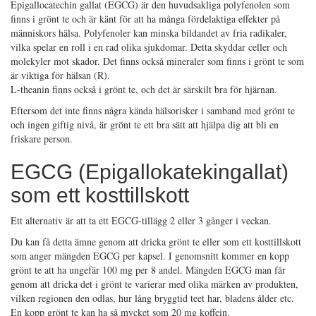
Epigallocatechin gallat (EGCG) är den huvudsakliga polyfenolen som
finns i grönt te och är känt för att ha många fördelaktiga effekter på
människors hälsa. Polyfenoler kan minska bildandet av fria radikaler,
vilka spelar en roll i en rad olika sjukdomar. Detta skyddar celler och
molekyler mot skador. Det finns också mineraler som finns i grönt te som
är viktiga för hälsan (R).
L-theanin finns också i grönt te, och det är särskilt bra för hjärnan.
Eftersom det inte finns några kända hälsorisker i samband med grönt te
och ingen giftig nivå, är grönt te ett bra sätt att hjälpa dig att bli en
friskare person.
EGCG (Epigallokatekingallat)
som ett kosttillskott
Ett alternativ är att ta ett EGCG-tillägg 2 eller 3 gånger i veckan.
Du kan få detta ämne genom att dricka grönt te eller som ett kosttillskott
som anger mängden EGCG per kapsel. I genomsnitt kommer en kopp
grönt te att ha ungefär 100 mg per 8 andel. Mängden EGCG man får
genom att dricka det i grönt te varierar med olika märken av produkten,
vilken regionen den odlas, hur lång bryggtid teet har, bladens ålder etc.
En kopp grönt te kan ha så mycket som 20 mg koffein.