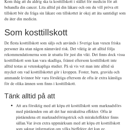
Kom ihåg att du aldrig ska ta kosttillskott i stället för medicin för att
behandla din cancer. Lita alltid på din läkare och om du vill pröva ett
tillskott bör du fråga sin läkare om tillskottet är okej att äta samtidigt som
du äter din medicin.
Som kosttillskott
De flesta kosttillskott som säljs och används i Sverige kan vuxen friska
personer äta utan någon nämnvärd risk. Det viktig är att alltid följa
rekommendationerna som är utsatta för just din vikt. Det finns dock vissa
kosttillskott som kan vara skadliga, främst eftersom kosttillskott inte
alltid testas ai vetenskapliga studier. På så vis vet man inte alltid så
mycket om vad kosttillskottet gör i kroppen. Foster, barn, gravida och
ammande kvinnor bör vara försiktiga eftersom de ofta är extra känsliga
för de olika ämnen som finns i kosttillskott.
Tänk alltid på att
Att ara försiktig med att köpa ett kosttillskott som marknadsförs
med påståenden om att det har mirakulösa effekter. Ofta är
påståendena ett marknadsföringstrick och mirakeleffekter finns
sällan.Var även extra uppmärksam med att köpa ett kosttillskott
som saknar information om vilka bieffekter det kan ge.