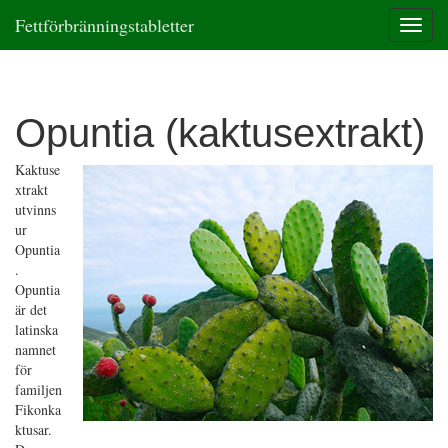
Fettförbränningstabletter
T
o
g
g
l
Opuntia (kaktusextrakt)
e
n
a
Kaktuse
v
xtrakt
i
utvinns
g
ur
a
Opuntia
t
.
i
Opuntia
o
är det
n
latinska
namnet
för
familjen
Fikonka
ktusar.