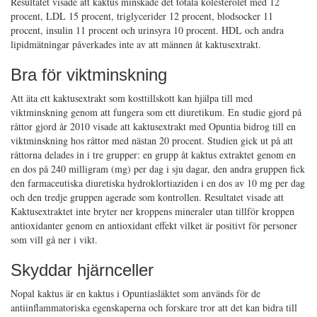
Resultatet visade att kaktus minskade det totala kolesterolet med 12
procent, LDL 15 procent, triglycerider 12 procent, blodsocker 11
procent, insulin 11 procent och urinsyra 10 procent. HDL och andra
lipidmätningar påverkades inte av att männen åt kaktusextrakt.
Bra för viktminskning
Att äta ett kaktusextrakt som kosttillskott kan hjälpa till med
viktminskning genom att fungera som ett diuretikum. En studie gjord på
råttor gjord år 2010 visade att kaktusextrakt med Opuntia bidrog till en
viktminskning hos råttor med nästan 20 procent. Studien gick ut på att
råttorna delades in i tre grupper: en grupp åt kaktus extraktet genom en
en dos på 240 milligram (mg) per dag i sju dagar, den andra gruppen fick
den farmaceutiska diuretiska hydroklortiaziden i en dos av 10 mg per dag
och den tredje gruppen agerade som kontrollen. Resultatet visade att
Kaktusextraktet inte bryter ner kroppens mineraler utan tillför kroppen
antioxidanter genom en antioxidant effekt vilket är positivt för personer
som vill gå ner i vikt.
Skyddar hjärnceller
Nopal kaktus är en kaktus i Opuntiasläktet som används för de
antiinflammatoriska egenskaperna och forskare tror att det kan bidra till