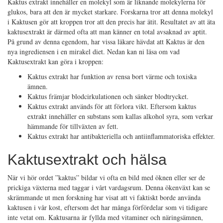
Kaktus extrakt innehåller en molekyl som är liknande molekylerna för
glukos, bara att den är mycket starkare. Forskarna tror att denna molekyl
i Kaktusen gör att kroppen tror att den precis har ätit. Resultatet av att äta
kaktusextrakt är därmed ofta att man känner en total avsaknad av aptit.
På grund av denna egendom, har vissa läkare hävdat att Kaktus är den
nya ingrediensen i en mirakel diet. Nedan kan ni läsa om vad
Kaktusextrakt kan göra i kroppen:
Kaktus extrakt har funktion av rensa bort värme och toxiska
ämnen.
Kaktus främjar blodcirkulationen och sänker blodtrycket.
Kaktus extrakt används för att förlora vikt. Eftersom kaktus
extrakt innehåller en substans som kallas alkohol syra, som verkar
hämmande för tillväxten av fett.
Kaktus extrakt har antibakteriella och antiinflammatoriska effekter.
Kaktusextrakt och hälsa
När vi hör ordet ”kaktus” bildar vi ofta en bild med öknen eller ser de
prickiga växterna med taggar i vårt vardagsrum. Denna ökenväxt kan se
skrämmande ut men forskning har visat att vi faktiskt borde använda
kaktusen i vår kost, eftersom det har många förfördelar som vi tidigare
inte vetat om. Kaktusarna är fyllda med vitaminer och näringsämnen,