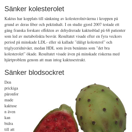
Sänker kolesterolet
Kaktus har kopplats till sänkning av kolesterolnivåerna i kroppen på
grund av deras fiber och pektinhalt. I en studie gjord 2007 testade ett
gäng franska forskare effekten av dehydrerade kaktusblad på 68 patienter
som led av metaboliskta besvär. Resultatet visade efter en fyra veckors
period på minskade LDL- eller så kallade ”dåligt kolesterol” och
triglyceridnivåer, medan HDL som även benämns som ”det bra
kolesterolet” ökade. Resultatet visade även på minskade riskerna med
hjärtproblem genom att man intog kaktusextrakt.
Sänker blodsockret
Den
prickiga
päronfor
made
kaktuse
n även
kan
bidra
till att