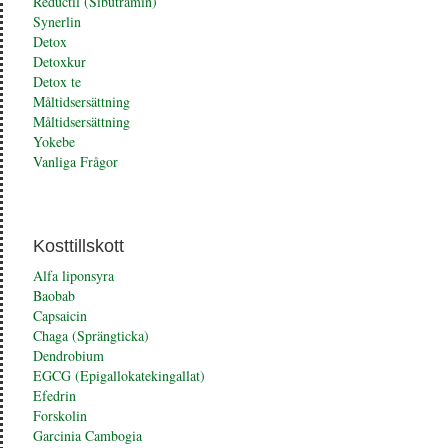
Reductil (Sibutramin)
Synerlin
Detox
Detoxkur
Detox te
Måltidsersättning
Måltidsersättning
Yokebe
Vanliga Frågor
Kosttillskott
Alfa liponsyra
Baobab
Capsaicin
Chaga (Sprängticka)
Dendrobium
EGCG (Epigallokatekingallat)
Efedrin
Forskolin
Garcinia Cambogia