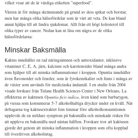
vilket visar att de är värdiga etiketten ”superfood”.
Växten är för många skrämmande på grund av dess spikar och borstar,
men har många olika hälsofördelar som är värt att veta. De kan bland
annat hjälpa till att lindra sjukdomar. Allt från ett högt kolesterol till
olika typer av cancer. Nedan kan ni läsa om några av de olika
hälsofördelarna:
Minskar Baksmälla
Kaktus innehåller en rad näringsämnen och antioxidanter, inklusive
vitaminer C, E, A, järn, kalcium och karotenoider bland många andra
som hjälper till att minska inflammationer i kroppen. Opuntia innehåller
även flavonoider och fenoler, som är fytokemikalier och finns i många av
de växter som används för medicinska ändamål. I en studie från 2004
visade forskare från Tulane Health Sciences Center i New Orleans, La
effekterna av kaktusen
Opuntia ficis indica
, även känd som barbarygon,
på vuxna som konsumerar 5-7 alkoholhaltiga drycker under en kväll. När
deltagarna tog kaktusextraktet fem timmar före alkoholkonsumtionen
upplevde de en mildare symptom på baksmälla och minskade risken för
att uppleva en baksmälla med nästan hälften. Forskare tror att kaktusen
gjorde det genom att minska inflammation i kroppen som ofta kopplad
till överdriven alkoholintag.