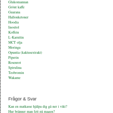
Glukomannan
Grönt kaffe
Guarana
Hallonketoner
Hoodia
Inositol
Koffein
L-Karnitin
MCT olja
Moringa
Opuntia (kaktusextrakt)
Piperin
Rosenrot
Spirulina
Teobromin
Wakame
Frågor & Svar
Kan en matkasse hjälpa dig gå ner i vikt?
Hur bränner man fett på magen?