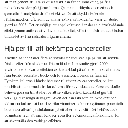
att man genom att inta kaktusextrakt kan får en minskning på fria
radikalers skador på hjärncellerna. Quercetin, dihydroquercetin och
quercetin-3-metyleter är alla effektiva för att skydda isolerade
råtthjärnaceller, eftersom de alla är aktiva antioxidanter visar en studie
gjord år 2003. Det är möjligt att nopalkaktusen har denna hjärnskyddande
effekt genom antioxidativ flavonoidaktivitet, vilket innebär att det hindrar
bildandet av fria radikaler i hjärncellerna.
Hjälper till att bekämpa cancerceller
Kaktusblad innehåller flera antioxidanter som kan hjälpa till att skydda
friska celler från skador av fria radikaler. I en studie gjord 2009
utvärderade forskarna effekten av kaktusblad på celler som extraherades
från bröst-, prostata-, tjock- och levercancer. Forskarna fann att
Fytokemikalierna i bladet hämmar tillväxten av cancerceller, vilket
innebär att de normala friska cellerna förblev oskadade. Forskare skulle
behöva göra en till studie för att se vilken effekt kaktusblad ger till
verkliga mänskliga deltagare. Även det kan låta som en okonventionell
idé att äta kaktus, så kan dess rika vitaminer och näringsämnen potentiellt
bota vissa allvarliga sjukdomar på ett alternativt sätt. Det behövs dock
poängteras igen att man behöver göra fler vetenskapliga forskningar för
att säkerställa den verkliga effekten.