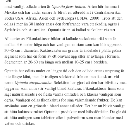
Den
mest vanligt odlade arten är
Opuntia ficus-indica.
Arten hör hemma i
Mexiko och har under senare år blivit en utbredd art i Centralamerika,
Södra USA, Afrika, Asien och Sydeuropa (USDA, 2009). Trots att den
odlas i mer än 30 länder anses den fortfarande vara ett skadlig ogräs i
Sydafrika och Australien. Opuntia är en så kallad suckulent växtart.
Alla arter av Fikonkaktusar bildar så kallade suckulenta träd som är
mellan 3-6 meter höga och har vanligen en stam som kan blir uppemot
30-45 cm i diameter. Kaktusväxternas grenar är indelade i platta gröna
segment som har en form av ett omvänt ägg eller är avlånga i formen.
Segmenten är 20-60 cm långa och mellan 10-25 cm i bredden.
Opuntia har odlats under en längre tid och den odlade artens ursprung är
inte längre känt, men är troligen selekterad från en mexikansk art vid
namn
Optunia streptacantha
. Selektion har gjort att den har blivit av med
taggarna, som annars är vanligt bland kaktusar. Fikonkaktusar finns som
sagt naturaliserade i de flesta varma områden och klassas vanligen som
ogräs. Vanligen odlas fikonkaktus för sina välsmakande frukter. De kan
användas som en grönsak i bland annat sallader. Det har nu blivit vanligt
att hitta kaktusextraktet Optunia i produkter med hälsofördelar. De går då
att hitta antingen som tabletter eller i pulverform som man blandar med
vatten och dricker.