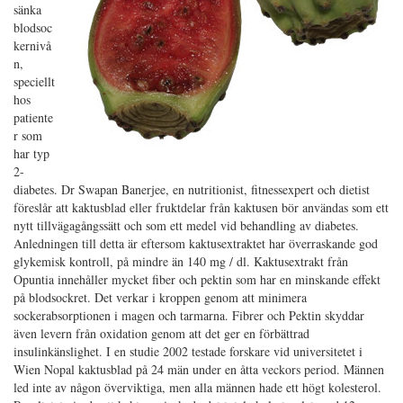
sänka
blodsoc
kernivå
n,
speciellt
hos
patiente
r som
har typ
2-
diabetes. Dr Swapan Banerjee, en nutritionist, fitnessexpert och dietist
föreslår att kaktusblad eller fruktdelar från kaktusen bör användas som ett
nytt tillvägagångssätt och som ett medel vid behandling av diabetes.
Anledningen till detta är eftersom kaktusextraktet har överraskande god
glykemisk kontroll, på mindre än 140 mg / dl. Kaktusextrakt från
Opuntia innehåller mycket fiber och pektin som har en minskande effekt
på blodsockret. Det verkar i kroppen genom att minimera
sockerabsorptionen i magen och tarmarna. Fibrer och Pektin skyddar
även levern från oxidation genom att det ger en förbättrad
insulinkänslighet. I en studie 2002 testade forskare vid universitetet i
Wien Nopal kaktusblad på 24 män under en åtta veckors period. Männen
led inte av någon överviktiga, men alla männen hade ett högt kolesterol.