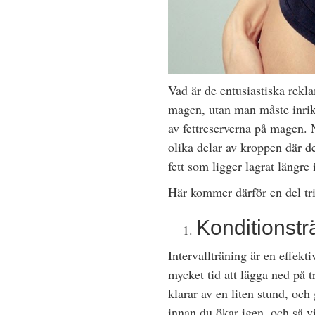
Vad är de entusiastiska rekla
magen, utan man måste inrikta
av fettreserverna på magen. 
olika delar av kroppen där de
fett som ligger lagrat längre 
Här kommer därför en del tri
Konditionsträ
Intervallträning är en effekti
mycket tid att lägga ned på t
klarar av en liten stund, och 
innan du ökar igen, och så vi