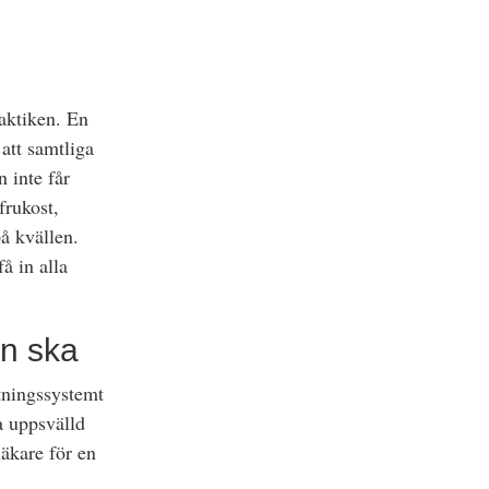
raktiken. En
 att samtliga
 inte får
frukost,
å kvällen.
å in alla
en ska
ltningssystemt
a uppsvälld
läkare för en