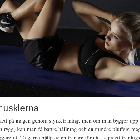
usklerna
a fett på magen genom styrketräning, men om man bygger upp 
 rygg) kan man få bättre hållning och en mindre pluffsig mage
ggare ut. Ta gärna hjälp av en tränare för att skapa ett träni