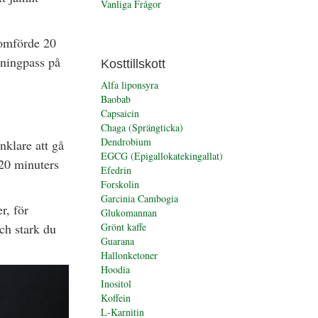
Vanliga Frågor
nomförde 20
nningpass på
Kosttillskott
Alfa liponsyra
Baobab
Capsaicin
Chaga (Sprängticka)
Dendrobium
nklare att gå
EGCG (Epigallokatekingallat)
 20 minuters
Efedrin
Forskolin
Garcinia Cambogia
r, för
Glukomannan
och stark du
Grönt kaffe
Guarana
Hallonketoner
Hoodia
Inositol
Koffein
L-Karnitin