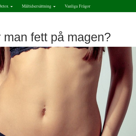
Detox
Måltidsersättning
Vanliga Frågor
r man fett på magen?