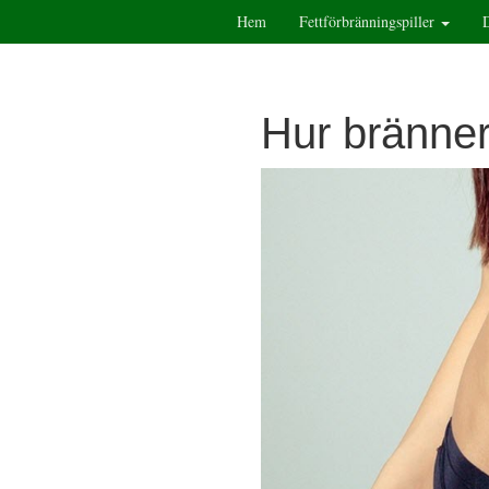
Hem
Fettförbränningspiller
Hur bränne