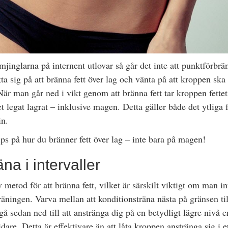
mjinglarna på internent utlovar så går det inte att punktförbrän
 sig på att bränna fett över lag och vänta på att kroppen ska 
När man går ned i vikt genom att bränna fett tar kroppen fette
t legat lagrat – inklusive magen. Detta gäller både det ytliga f
in.
ps på hur du bränner fett över lag – inte bara på magen!
na i intervaller
v metod för att bränna fett, vilket är särskilt viktigt om man in
räningen. Varva mellan att konditionsträna nästa på gränsen ti
gå sedan ned till att anstränga dig på en betydligt lägre nivå e
dare. Detta är effektivare än att låta kroppen anstränga sig i e