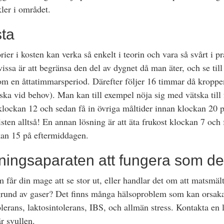
ler i området.
sta
er i kosten kan verka så enkelt i teorin och vara så svårt i p
ssa är att begränsa den del av dygnet då man äter, och se till
om en åttatimmarsperiod. Därefter följer 16 timmar då kroppen
ska vid behov). Man kan till exempel nöja sig med vätska till 
 klockan 12 och sedan få in övriga måltider innan klockan 20 p
ten alltså! En annan lösning är att äta frukost klockan 7 och f
kan 15 på eftermiddagen.
ningsaparaten att fungera som d
m får din mage att se stor ut, eller handlar det om att matsmä
å grund av gaser? Det finns många hälsoproblem som kan orsak
lerans, laktosintolerans, IBS, och allmän stress. Kontakta en 
r svullen.