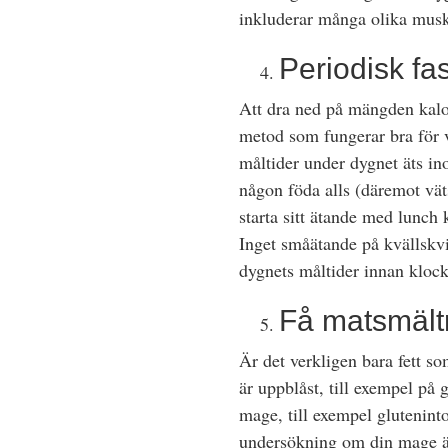
inkluderar många olika musk
Periodisk fa
Att dra ned på mängden kalori
metod som fungerar bra för vi
måltider under dygnet äts in
någon föda alls (däremot vät
starta sitt ätande med lunch
Inget småätande på kvällskvis
dygnets måltider innan kloc
Få matsmält
Är det verkligen bara fett so
är uppblåst, till exempel p
mage, till exempel gluteninto
undersökning om din mage ä