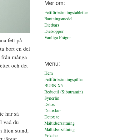
Mer om:
Fettförbränningstabletter
Bantningsmedel
Dietbars
Dietsoppor
Vanliga Frågor
na fett på
ta bort en del
t från många
Menu:
ettet och det
Hem
Fettförbränningspiller
BURN X5
Reductil (Sibutramin)
Synerlin
Detox
Detoxkur
te har så
Detox te
ll vad du
Måltidsersättning
Måltidsersättning
n liten stund,
Yokebe
tt jämnt