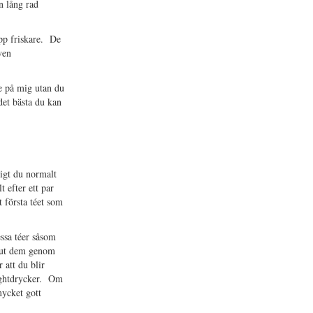
n lång rad
opp friskare. De
ven
te på mig utan du
 det bästa du kan
tigt du normalt
 efter ett par
 första téet som
essa téer såsom
r ut dem genom
 att du blir
lightdrycker. Om
mycket gott