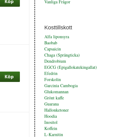
Vanliga Frågor
Kosttillskott
Alfa liponsyra
Baobab
Capsaicin
Chaga (Sprängticka)
Dendrobium
EGCG (Epigallokatekingallat)
Efedrin
Forskolin
Garcinia Cambogia
Glukomannan
Grönt kaffe
Guarana
Hallonketoner
Hoodia
Inositol
Koffein
L-Karnitin