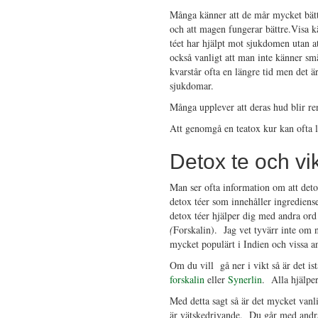
Många känner att de mår mycket bättr
och att magen fungerar bättre.Visa k
téet har hjälpt mot sjukdomen utan a
också vanligt att man inte känner sm
kvarstår ofta en längre tid men det 
sjukdomar.
Många upplever att deras hud blir ren
Att genomgå en teatox kur kan ofta l
Detox te och vi
Man ser ofta information om att deto
detox téer som innehåller ingrediense
detox téer hjälper dig med andra ord 
(
Forskalin). Jag vet tyvärr inte om
mycket populärt i Indien och vissa 
Om du vill gå ner i vikt så är det ist
forskalin
eller
Synerlin
. Alla hjälper
Med detta sagt så är det mycket vanli
är vätskedrivande. Du går med andra