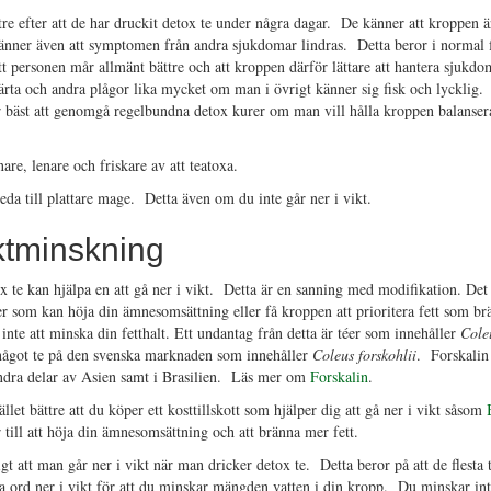
e efter att de har druckit detox te under några dagar. De känner att kroppen är
änner även att symptomen från andra sjukdomar lindras. Detta beror i normal fa
tt personen mår allmänt bättre och att kroppen därför lättare att hantera sjukd
ärta och andra plågor lika mycket om man i övrigt känner sig fisk och lycklig
är bäst att genomgå regelbundna detox kurer om man vill hålla kroppen balanser
are, lenare och friskare av att teatoxa.
eda till plattare mage. Detta även om du inte går ner i vikt.
ktminskning
x te kan hjälpa en att gå ner i vikt. Detta är en sanning med modifikation. Det
r som kan höja din ämnesomsättning eller få kroppen att prioritera fett som brä
inte att minska din fetthalt. Ett undantag från detta är téer som innehåller
Coleu
 något te på den svenska marknaden som innehåller
Coleus forskohlii
. Forskalin
andra delar av Asien samt i Brasilien. Läs mer om
Forskalin
.
ället bättre att du köper ett kosttillskott som hjälper dig att gå ner i vikt såsom
 till att höja din ämnesomsättning och att bränna mer fett.
gt att man går ner i vikt när man dricker detox te. Detta beror på att de flesta 
 ord ner i vikt för att du minskar mängden vatten i din kropp. Du minskar inte