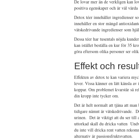
De lovar mer än de verkligen kan lov
positiva egenskaper och är väl värda
Detox téer innehåller ingredienser s
innehåller en stor mängd antioxidant
vätskedrivande ingredienser som hjälp
Dessa téer har tusentals nöjda kunder
kan istället beställa en kur för 35 kr
göra eftersom olika personer ser olika
Effekt och resul
Effekten av detox te kan variera myck
lever. Vissa känner en lätt känsla av
koppar. Om problemet kvarstår så rek
din kropp inte tycker om.
Det är helt normalt att tjäna att man 
tidigare nämnt är vätskedrivande. De
urinen. Det är viktigt att du ser til
uttorkad skall du dricka vatten Un
du inte vill dricka rent vatten rekom
alternativ är passionsfruktsvatten.