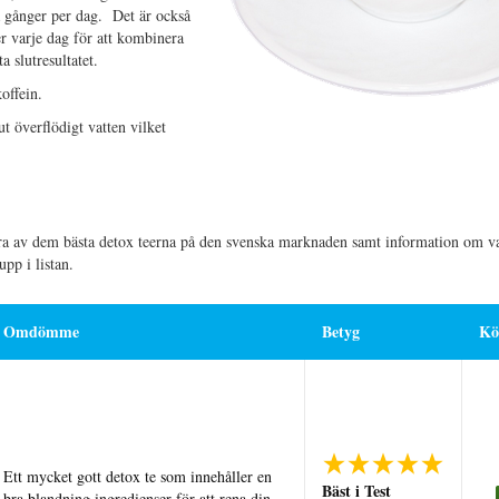
ra gånger per dag. Det är också
er varje dag för att kombinera
a slutresultatet.
koffein.
ut överflödigt vatten vilket
gra av dem bästa detox teerna på den svenska marknaden samt information om v
pp i listan.
Omdömme
Betyg
Kö
Ett mycket gott detox te som innehåller en
Bäst i Test
bra blandning ingredienser för att rena din