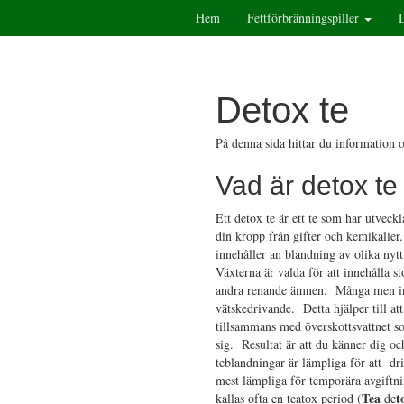
Hem
Fettförbränningspiller
Detox te
På denna sida hittar du information 
Vad är detox te
Ett detox te är ett te som har utvecklat
din kropp från gifter och kemikalier.
innehåller an blandning av olika nyt
Växterna är valda för att innehålla 
andra renande ämnen. Många men int
vätskedrivande. Detta hjälper till att
tillsammans med överskottsvattnet s
sig. Resultat är att du känner dig oc
teblandningar är lämpliga för att dr
mest lämpliga för temporära avgiftn
Tea
t
kallas ofta en teatox period (
de