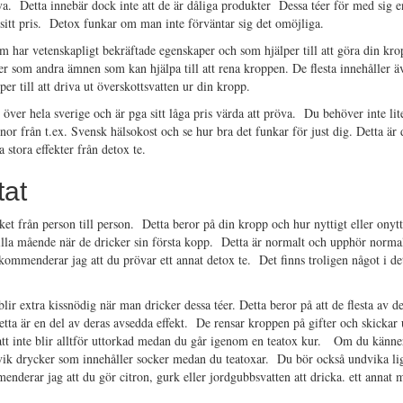
a. Detta innebär dock inte att de är dåliga produkter Dessa téer för med sig e
 sitt pris. Detox funkar om man inte förväntar sig det omöjliga.
om har vetenskapligt bekräftade egenskaper och som hjälper till att göra din kr
er som andra ämnen som kan hjälpa till att rena kroppen. De flesta innehåller ä
er till att driva ut överskottsvatten ur din kropp.
 över hela sverige och är pga sitt låga pris värda att pröva. Du behöver inte li
onor från t.ex. Svensk hälsokost och se hur bra det funkar för just dig. Detta är
 stora effekter från detox te.
tat
et från person till person. Detta beror på din kropp och hur nyttigt eller onyt
 illa mående när de dricker sin första kopp. Detta är normalt och upphör normalt
ommenderar jag att du prövar ett annat detox te. Det finns troligen något i det
blir extra kissnödig när man dricker dessa téer. Detta beror på att de flesta av d
tta är en del av deras avsedda effekt. De rensar kroppen på gifter och skicka
l att inte blir alltför uttorkad medan du går igenom en teatox kur. Om du känner
dvik drycker som innehåller socker medan du teatoxar. Du bör också undvika 
menderar jag att du gör citron, gurk eller jordgubbsvatten att dricka. ett annat 