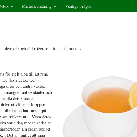
Detox
Måltidsersättning
Vanliga Frågor
om detox te och olika téer som finns på marknaden.
s för att hjälpa till att rena
 De flesta detox téer
tiga örter och andra växter.
stora mängder antioxidanter och
e alla detox tèer är
 driva ut gifter ur kroppen
om din kropp har samlat på
h ser friskare ut. Vissa detox
icka varje dag medan andra är
ingsperioder. En sådan period
ox
). Det är vanligt att man