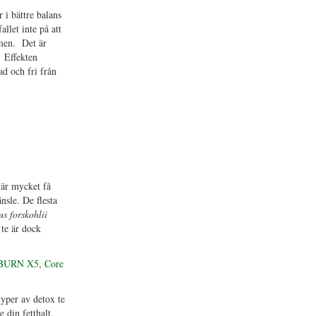
 i bättre balans
llet inte på att
omen. Det är
. Effekten
ad och fri från
 är mycket få
nsle. De flesta
s forskohlii
 te är dock
BURN X5
,
Core
typer av detox te
 din fetthalt.