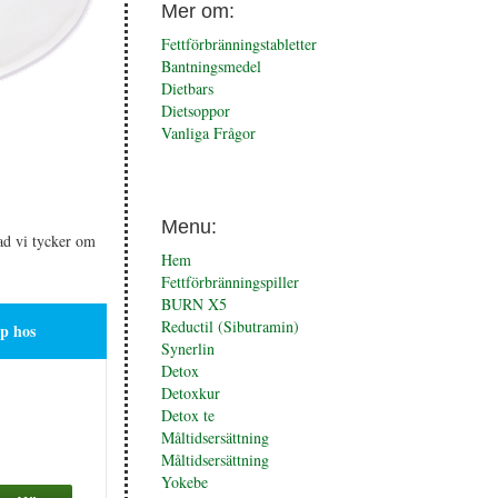
Mer om:
Fettförbränningstabletter
Bantningsmedel
Dietbars
Dietsoppor
Vanliga Frågor
Menu:
ad vi tycker om
Hem
Fettförbränningspiller
BURN X5
Reductil (Sibutramin)
p hos
Synerlin
Detox
Detoxkur
Detox te
Måltidsersättning
Måltidsersättning
Yokebe