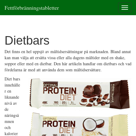
Fettförbränningstabletter
T
o
g
g
l
Dietbars
e
n
a
Det finns en hel uppsjö av måltidsersättningar på marknaden. Bland annat
v
kan man välja att ersätta vissa eller alla dagens måltider med en shake,
i
soppor eller med en dietbar. Den här artikeln handlar om dietbars och vad
g
fördelarna är med att använda dem som måltidsersättare.
a
Diet bars
t
innehålle
i
r en
o
liknande
n
nivå av
de
näringsä
mnen
och
kalorier