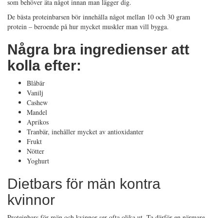
som behöver äta något innan man lägger dig.
De bästa proteinbarsen bör innehålla något mellan 10 och 30 gram
protein – beroende på hur mycket muskler man vill bygga.
Några bra ingredienser att
kolla efter:
Blåbär
Vanilj
Cashew
Mandel
Aprikos
Tranbär, inehåller mycket av antioxidanter
Frukt
Nötter
Yoghurt
Dietbars för män kontra
kvinnor
Proteinbars för män och kvinnor ser ofta olika ut. Ta därför en närmare