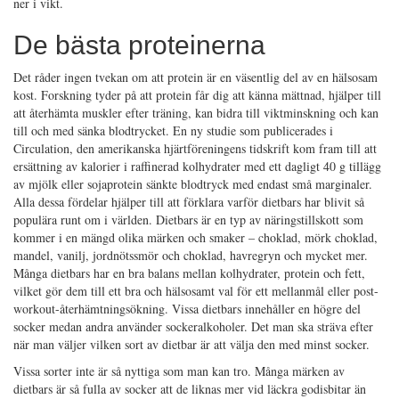
ner i vikt.
De bästa proteinerna
Det råder ingen tvekan om att protein är en väsentlig del av en hälsosam
kost. Forskning tyder på att protein får dig att känna mättnad, hjälper till
att återhämta muskler efter träning, kan bidra till viktminskning och kan
till och med sänka blodtrycket. En ny studie som publicerades i
Circulation, den amerikanska hjärtföreningens tidskrift kom fram till att
ersättning av kalorier i raffinerad kolhydrater med ett dagligt 40 g tillägg
av mjölk eller sojaprotein sänkte blodtryck med endast små marginaler.
Alla dessa fördelar hjälper till att förklara varför dietbars har blivit så
populära runt om i världen. Dietbars är en typ av näringstillskott som
kommer i en mängd olika märken och smaker – choklad, mörk choklad,
mandel, vanilj, jordnötssmör och choklad, havregryn och mycket mer.
Många dietbars har en bra balans mellan kolhydrater, protein och fett,
vilket gör dem till ett bra och hälsosamt val för ett mellanmål eller post-
workout-återhämtningsökning. Vissa dietbars innehåller en högre del
socker medan andra använder sockeralkoholer. Det man ska sträva efter
när man väljer vilken sort av dietbar är att välja den med minst socker.
Vissa sorter inte är så nyttiga som man kan tro. Många märken av
dietbars är så fulla av socker att de liknas mer vid läckra godisbitar än