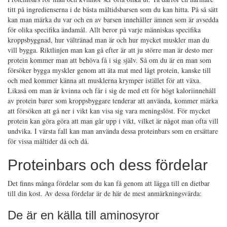
titt på ingredienserna i de bästa måltidsbarsen som du kan hitta. På så sätt
kan man märka du var och en av barsen innehåller ämnen som är avsedda
för olika specifika ändamål. Allt beror på varje människas specifika
kroppsbyggnad, hur vältränad man är och hur mycket muskler man du
vill bygga. Riktlinjen man kan gå efter är att ju större man är desto mer
protein kommer man att behöva få i sig själv. Så om du är en man som
försöker bygga myskler genom att äta mat med lågt protein, kanske till
och med kommer känna att musklerna krymper istället för att växa.
Likaså om man är kvinna och får i sig de med ett för högt kaloriinnehåll
av protein barer som kroppsbyggare tenderar att använda, kommer märka
att försöken att gå ner i vikt kan visa sig vara meningslöst. För mycket
protein kan göra göra att man går upp i vikt, vilket är något man ofta vill
undvika. I värsta fall kan man använda dessa proteinbars som en ersättare
för vissa måltider då och då.
Proteinbars och dess fördelar
Det finns många fördelar som du kan få genom att lägga till en dietbar
till din kost. Av dessa fördelar är de här de mest anmärkningsvärda:
De är en källa till aminosyror