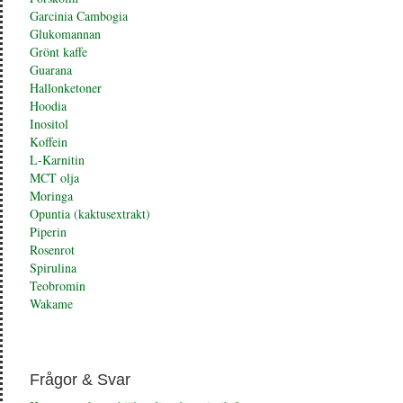
Garcinia Cambogia
Glukomannan
Grönt kaffe
Guarana
Hallonketoner
Hoodia
Inositol
Koffein
L-Karnitin
MCT olja
Moringa
Opuntia (kaktusextrakt)
Piperin
Rosenrot
Spirulina
Teobromin
Wakame
Frågor & Svar