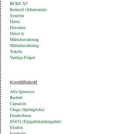
BURN X5
Reductil (Sibutramin)
Synerlin
Detox
Detoxkur
Detox te
Måltidsersättning
Måltidsersättning
Yokebe
Vanliga Frågor
Kosttillskott
Alfa liponsyra
Baobab
Capsaicin
Chaga (Sprängticka)
Dendrobium
EGCG (Epigallokatekingallat)
Efedrin
Forskolin