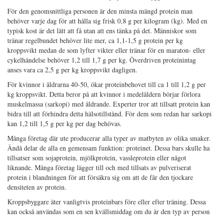
För den genomsnittliga personen är den minsta mängd protein man
behöver varje dag för att hålla sig frisk 0,8 g per kilogram (kg). Med en
typisk kost är det lätt att få utan att ens tänka på det. Människor som
tränar regelbundet behöver lite mer, ca 1,1-1,5 g protein per kg
kroppsvikt medan de som lyfter vikter eller tränar för en maraton- eller
cykelhändelse behöver 1,2 till 1,7 g per kg. Överdriven proteinintag
anses vara ca 2,5 g per kg kroppsvikt dagligen.
För kvinnor i åldrarna 40-50, ökar proteinbehovet till ca 1 till 1,2 g per
kg kroppsvikt. Detta beror på att kvinnor i medelåldern börjar förlora
muskelmassa (sarkopi) med åldrande. Experter tror att tillsatt protein kan
bidra till att förhindra detta hälsotillstånd. För dem som redan har sarkopi
kan 1,2 till 1,5 g per kg per dag behövas.
Många företag där ute producerar alla typer av matbyten av olika smaker.
Ändå delar de alla en gemensam funktion: proteinet. Dessa bars skulle ha
tillsatser som sojaprotein, mjölkprotein, vassleprotein eller något
liknande. Många företag lägger till och med tillsats av pulveriserat
protein i blandningen för att försäkra sig om att de får den tjockare
densiteten av protein.
Kroppsbyggare äter vanligtvis proteinbars före eller efter träning. Dessa
kan också användas som en sen kvällsmiddag om du är den typ av person