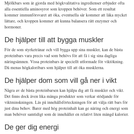
Mjölkbars som är gjorda med högkvalitativa ingredienser erbjuder ofta
alla essentiella aminosyror som kroppen behöver. Som ett resultat
kommer immunförsvaret att öka, eventuella sår kommer att läka mycket
lättare, och kroppen kommer att kunna balansera rätt enzymer och
hormoner.
De hjälper till att bygga muskler
För de som styrketränar och vill bygga upp sina muskler, kan de bästa
proteinbars vara precis vad som behövs för att få i sig sina dagliga
näringsämnen. Vissa proteinbars är speciellt utformade för viktökning.
Då menas högkaloribars som hjälper till att öka musklerna.
De hjälper dom som vill gå ner i vikt
Några av de bästa proteinbarsen kan hjälpa dig att få muskler och vikt.
Det finns dock även lika många produkter som verkar stödjande för
viktminskningen. Läs på innehållsförteckningen för att välja rätt bars för
just dina behov. Barer med hög proteinhalt kan ge näring och energi som
man behöver samtidigt som de innehåller en relativt liten mängd kalorier.
De ger dig energi