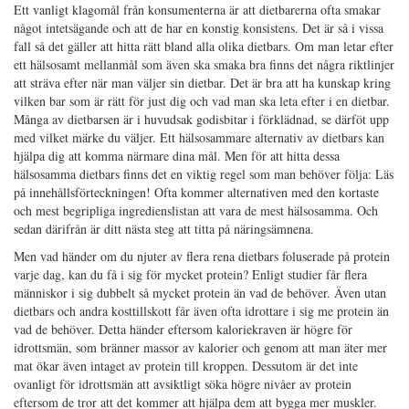
Ett vanligt klagomål från konsumenterna är att dietbarerna ofta smakar
något intetsägande och att de har en konstig konsistens. Det är så i vissa
fall så det gäller att hitta rätt bland alla olika dietbars. Om man letar efter
ett hälsosamt mellanmål som även ska smaka bra finns det några riktlinjer
att sträva efter när man väljer sin dietbar. Det är bra att ha kunskap kring
vilken bar som är rätt för just dig och vad man ska leta efter i en dietbar.
Många av dietbarsen är i huvudsak godisbitar i förklädnad, se därföt upp
med vilket märke du väljer. Ett hälsosammare alternativ av dietbars kan
hjälpa dig att komma närmare dina mål. Men för att hitta dessa
hälsosamma dietbars finns det en viktig regel som man behöver följa: Läs
på innehållsförteckningen! Ofta kommer alternativen med den kortaste
och mest begripliga ingredienslistan att vara de mest hälsosamma. Och
sedan därifrån är ditt nästa steg att titta på näringsämnena.
Men vad händer om du njuter av flera rena dietbars foluserade på protein
varje dag, kan du få i sig för mycket protein? Enligt studier får flera
människor i sig dubbelt så mycket protein än vad de behöver. Även utan
dietbars och andra kosttillskott får även ofta idrottare i sig me protein än
vad de behöver. Detta händer eftersom kaloriekraven är högre för
idrottsmän, som bränner massor av kalorier och genom att man äter mer
mat ökar även intaget av protein till kroppen. Dessutom är det inte
ovanligt för idrottsmän att avsiktligt söka högre nivåer av protein
eftersom de tror att det kommer att hjälpa dem att bygga mer muskler.