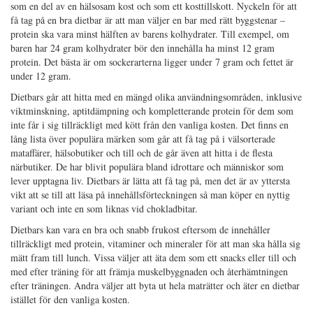
som en del av en hälsosam kost och som ett kosttillskott. Nyckeln för att
få tag på en bra dietbar är att man väljer en bar med rätt byggstenar –
protein ska vara minst hälften av barens kolhydrater. Till exempel, om
baren har 24 gram kolhydrater bör den innehålla ha minst 12 gram
protein. Det bästa är om sockerarterna ligger under 7 gram och fettet är
under 12 gram.
Dietbars går att hitta med en mängd olika användningsområden, inklusive
viktminskning, aptitdämpning och kompletterande protein för dem som
inte får i sig tillräckligt med kött från den vanliga kosten. Det finns en
lång lista över populära märken som går att få tag på i välsorterade
mataffärer, hälsobutiker och till och de går även att hitta i de flesta
närbutiker. De har blivit populära bland idrottare och människor som
lever upptagna liv. Dietbars är lätta att få tag på, men det är av yttersta
vikt att se till att läsa på innehållsförteckningen så man köper en nyttig
variant och inte en som liknas vid chokladbitar.
Dietbars kan vara en bra och snabb frukost eftersom de innehåller
tillräckligt med protein, vitaminer och mineraler för att man ska hålla sig
mätt fram till lunch. Vissa väljer att äta dem som ett snacks eller till och
med efter träning för att främja muskelbyggnaden och återhämtningen
efter träningen. Andra väljer att byta ut hela maträtter och äter en dietbar
istället för den vanliga kosten.