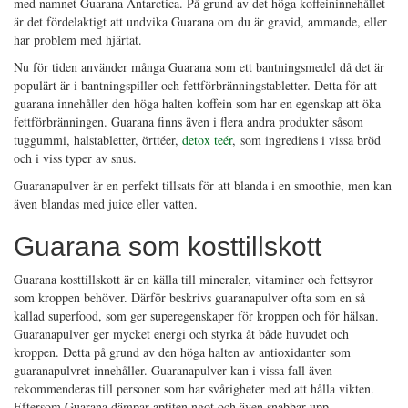
med namnet Guarana Antarctica. På grund av det höga koffeininnehållet
är det fördelaktigt att undvika Guarana om du är gravid, ammande, eller
har problem med hjärtat.
Nu för tiden använder många Guarana som ett bantningsmedel då det är
populärt är i bantningspiller och fettförbränningstabletter. Detta för att
guarana innehåller den höga halten koffein som har en egenskap att öka
fettförbränningen. Guarana finns även i flera andra produkter såsom
tuggummi, halstabletter, örttéer,
detox teér
, som ingrediens i vissa bröd
och i viss typer av snus.
Guaranapulver är en perfekt tillsats för att blanda i en smoothie, men kan
även blandas med juice eller vatten.
Guarana som kosttillskott
Guarana kosttillskott är en källa till mineraler, vitaminer och fettsyror
som kroppen behöver. Därför beskrivs guaranapulver ofta som en så
kallad superfood, som ger superegenskaper för kroppen och för hälsan.
Guaranapulver ger mycket energi och styrka åt både huvudet och
kroppen. Detta på grund av den höga halten av antioxidanter som
guaranapulvret innehåller. Guaranapulver kan i vissa fall även
rekommenderas till personer som har svårigheter med att hålla vikten.
Eftersom Guarana dämpar aptiten ngot och även snabbar upp