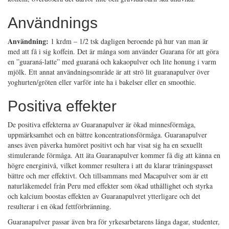
Användnings
Användning:
1 krdm – 1/2 tsk dagligen beroende på hur van man är
med att få i sig koffein. Det är många som använder Guarana för att göra
en ”guaraná-latte” med guaraná och kakaopulver och lite honung i varm
mjölk. Ett annat användningsområde är att strö lit guaranapulver över
yoghurten/gröten eller varför inte ha i bakelser eller en smoothie.
Positiva effekter
De positiva effekterna av Guaranapulver är ökad minnesförmåga,
uppmärksamhet och en bättre koncentrationsförmåga. Guaranapulver
anses även påverka humöret positivt och har visat sig ha en sexuellt
stimulerande förmåga. Att äta Guaranapulver kommer få dig att känna en
högre energinivå, vilket kommer resultera i att du klarar träningspasset
bättre och mer effektivt. Och tillsammans med Macapulver som är ett
naturläkemedel från Peru med effekter som ökad uthållighet och styrka
och kalcium boostas effekten av Guaranapulvret ytterligare och det
resulterar i en ökad fettförbränning.
Guaranapulver passar även bra för yrkesarbetarens långa dagar, studenter,