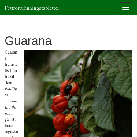
Fettförbränningstabletter
T
o
g
g
l
Guarana
e
n
a
Guaran
v
a
i
framstä
g
lls från
a
fruktbu
t
sken
i
Paullin
o
ia
n
cupana
Kunths
som
går att
finna i
regnsko