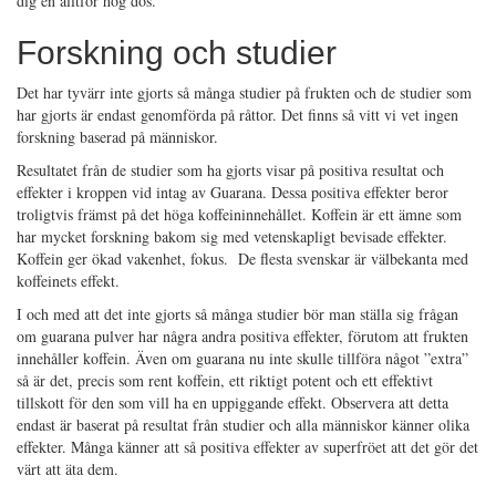
dig en alltför hög dos.
Forskning och studier
Det har tyvärr inte gjorts så många studier på frukten och de studier som
har gjorts är endast genomförda på råttor. Det finns så vitt vi vet ingen
forskning baserad på människor.
Resultatet från de studier som ha gjorts visar på positiva resultat och
effekter i kroppen vid intag av Guarana. Dessa positiva effekter beror
troligtvis främst på det höga koffeininnehållet. Koffein är ett ämne som
har mycket forskning bakom sig med vetenskapligt bevisade effekter.
Koffein ger ökad vakenhet, fokus. De flesta svenskar är välbekanta med
koffeinets effekt.
I och med att det inte gjorts så många studier bör man ställa sig frågan
om guarana pulver har några andra positiva effekter, förutom att frukten
innehåller koffein. Även om guarana nu inte skulle tillföra något ”extra”
så är det, precis som rent koffein, ett riktigt potent och ett effektivt
tillskott för den som vill ha en uppiggande effekt. Observera att detta
endast är baserat på resultat från studier och alla människor känner olika
effekter. Många känner att så positiva effekter av superfröet att det gör det
värt att äta dem.