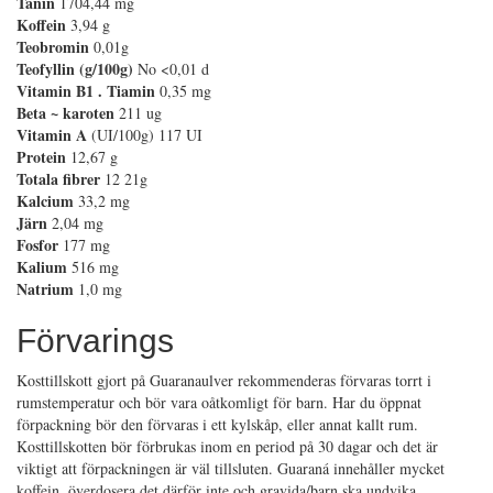
Tanin
1704,44 mg
Koffein
3,94 g
Teobromin
0,01g
Teofyllin (g/100g)
No <0,01 d
Vitamin B1 . Tiamin
0,35 mg
Beta ~ karoten
211 ug
Vitamin A
(UI/100g) 117 UI
Protein
12,67 g
Totala fibrer
12 21g
Kalcium
33,2 mg
Järn
2,04 mg
Fosfor
177 mg
Kalium
516 mg
Natrium
1,0 mg
Förvarings
Kosttillskott gjort på Guaranaulver rekommenderas förvaras torrt i
rumstemperatur och bör vara oåtkomligt för barn. Har du öppnat
förpackning bör den förvaras i ett kylskåp, eller annat kallt rum.
Kosttillskotten bör förbrukas inom en period på 30 dagar och det är
viktigt att förpackningen är väl tillsluten. Guaraná innehåller mycket
koffein, överdosera det därför inte och gravida/barn ska undvika.