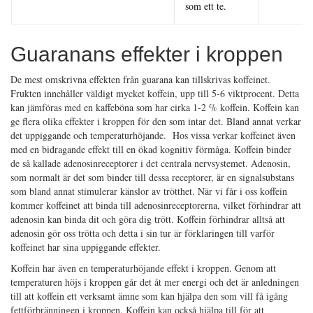
som ett te.
Guaranans effekter i kroppen
De mest omskrivna effekten från guarana kan tillskrivas koffeinet.
Frukten innehåller väldigt mycket koffein, upp till 5-6 viktprocent. Detta
kan jämföras med en kaffeböna som har cirka 1-2 % koffein. Koffein kan
ge flera olika effekter i kroppen för den som intar det. Bland annat verkar
det uppiggande och temperaturhöjande. Hos vissa verkar koffeinet även
med en bidragande effekt till en ökad kognitiv förmåga. Koffein binder
de så kallade adenosinreceptorer i det centrala nervsystemet. Adenosin,
som normalt är det som binder till dessa receptorer, är en signalsubstans
som bland annat stimulerar känslor av trötthet. När vi får i oss koffein
kommer koffeinet att binda till adenosinreceptorerna, vilket förhindrar att
adenosin kan binda dit och göra dig trött. Koffein förhindrar alltså att
adenosin gör oss trötta och detta i sin tur är förklaringen till varför
koffeinet har sina uppiggande effekter.
Koffein har även en temperaturhöjande effekt i kroppen. Genom att
temperaturen höjs i kroppen går det åt mer energi och det är anledningen
till att koffein ett verksamt ämne som kan hjälpa den som vill få igång
fettförbränningen i kroppen. Koffein kan också hjälpa till för att