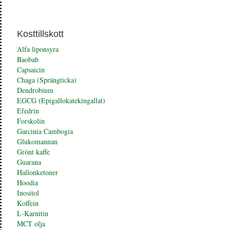
Kosttillskott
Alfa liponsyra
Baobab
Capsaicin
Chaga (Sprängticka)
Dendrobium
EGCG (Epigallokatekingallat)
Efedrin
Forskolin
Garcinia Cambogia
Glukomannan
Grönt kaffe
Guarana
Hallonketoner
Hoodia
Inositol
Koffein
L-Karnitin
MCT olja