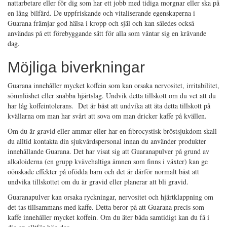
nattarbetare eller för dig som har ett jobb med tidiga morgnar eller ska på
en lång bilfärd. De uppfriskande och vitaliserande egenskaperna i
Guarana främjar god hälsa i kropp och själ och kan således också
användas på ett förebyggande sätt för alla som väntar sig en krävande
dag.
Möjliga biverkningar
Guarana innehåller mycket koffein som kan orsaka nervositet, irritabilitet,
sömnlöshet eller snabba hjärtslag. Undvik detta tillskott om du vet att du
har låg koffeintolerans. Det är bäst att undvika att äta detta tillskott på
kvällarna om man har svårt att sova om man dricker kaffe på kvällen.
Om du är gravid eller ammar eller har en fibrocystisk bröstsjukdom skall
du alltid kontakta din sjukvårdspersonal innan du använder produkter
innehållande Guarana. Det har visat sig att Guaranapulver på grund av
alkaloiderna (en grupp kvävehaltiga ämnen som finns i växter) kan ge
oönskade effekter på ofödda barn och det är därför normalt bäst att
undvika tillskottet om du är gravid eller planerar att bli gravid.
Guaranapulver kan orsaka ryckningar, nervositet och hjärtklappning om
det tas tillsammans med kaffe. Detta beror på att Guarana precis som
kaffe innehåller mycket koffein. Om du äter båda samtidigt kan du få i