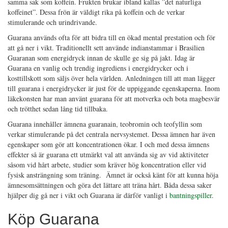
samma sak som koffein. Frukten brukar ibland kallas ”det naturliga
koffeinet”. Dessa frön är väldigt rika på koffein och de verkar
stimulerande och urindrivande.
Guarana används ofta för att bidra till en ökad mental prestation och för
att gå ner i vikt. Traditionellt sett använde indianstammar i Brasilien
Guaranan som energidryck innan de skulle ge sig på jakt. Idag är
Guarana en vanlig och trendig ingrediens i energidrycker och i
kosttillskott som säljs över hela världen. Anledningen till att man lägger
till guarana i energidrycker är just för de uppiggande egenskaperna. Inom
läkekonsten har man använt guarana för att motverka och bota magbesvär
och trötthet sedan lång tid tillbaka.
Guarana innehåller ämnena guaranain, teobromin och teofyllin som
verkar stimulerande på det centrala nervsystemet. Dessa ämnen har även
egenskaper som gör att koncentrationen ökar. I och med dessa ämnens
effekter så är guarana ett utmärkt val att använda sig av vid aktiviteter
såsom vid hårt arbete, studier som kräver hög koncentration eller vid
fysisk ansträngning som träning. Ämnet är också känt för att kunna höja
ämnesomsättningen och göra det lättare att träna hårt. Båda dessa saker
hjälper dig gå ner i vikt och Guarana är därför vanligt i
bantningspiller
.
Köp Guarana