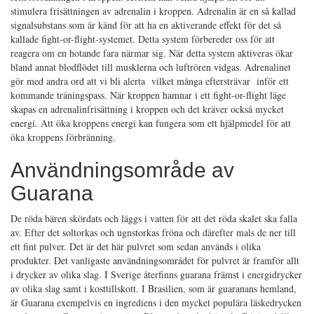
stimulera frisättningen av adrenalin i kroppen. Adrenalin är en så kallad
signalsubstans som är känd för att ha en aktiverande effekt för det så
kallade fight-or-flight-systemet. Detta system förbereder oss för att
reagera om en hotande fara närmar sig. När detta system aktiveras ökar
bland annat blodflödet till musklerna och luftrören vidgas. Adrenalinet
gör med andra ord att vi bli alerta vilket många eftersträvar inför ett
kommande träningspass. När kroppen hamnar i ett fight-or-flight läge
skapas en adrenalinfrisättning i kroppen och det kräver också mycket
energi. Att öka kroppens energi kan fungera som ett hjälpmedel för att
öka kroppens förbränning.
Användningsområde av
Guarana
De röda bären skördats och läggs i vatten för att det röda skalet ska falla
av. Efter det soltorkas och ugnstorkas fröna och därefter mals de ner till
ett fint pulver. Det är det här pulvret som sedan används i olika
produkter. Det vanligaste användningsområdet för pulvret är framför allt
i drycker av olika slag. I Sverige återfinns guarana främst i energidrycker
av olika slag samt i kosttillskott. I Brasilien, som är guaranans hemland,
är Guarana exempelvis en ingrediens i den mycket populära läskedrycken